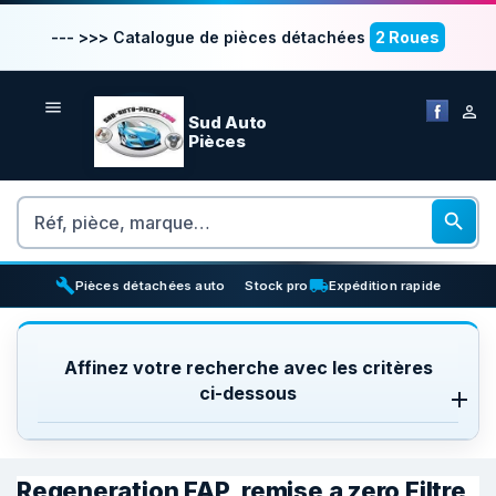
--- >>> Catalogue de pièces détachées
2 Roues


Sud Auto
Pièces
Rechercher

build
inventory_2
local_shipping
Pièces détachées auto
Stock pro
Expédition rapide
Affinez votre recherche avec les critères
ci-dessous
Regeneration FAP, remise a zero Filtre