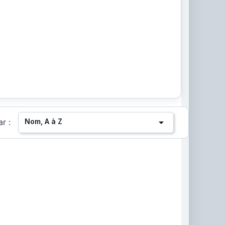

Nom, A à Z
ar :