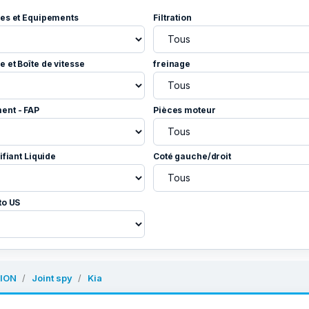
es et Equipements
Filtration
 et Boîte de vitesse
freinage
ent - FAP
Pièces moteur
ifiant Liquide
Coté gauche/droit
to US
ION
Joint spy
Kia