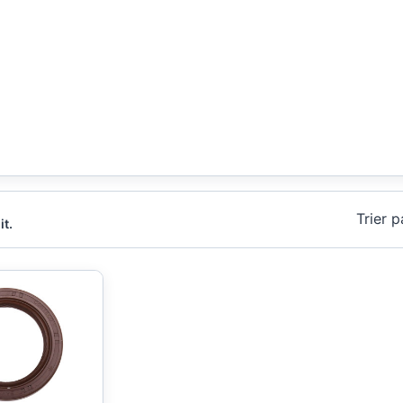
Trier p
it.