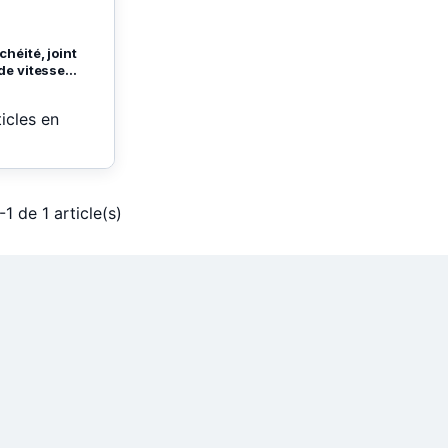
héité, joint
de vitesse...
ticles en
-1 de 1 article(s)