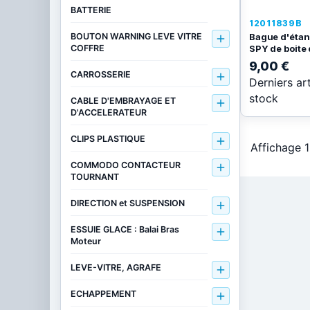
BATTERIE
12011839B
Bague d'étanc
BOUTON WARNING LEVE VITRE

SPY de boite 
COFFRE
9,00 €
CARROSSERIE

Derniers ar
stock
CABLE D'EMBRAYAGE ET

D'ACCELERATEUR
CLIPS PLASTIQUE

Affichage 1
COMMODO CONTACTEUR

TOURNANT
DIRECTION et SUSPENSION

ESSUIE GLACE : Balai Bras

Moteur
LEVE-VITRE, AGRAFE

ECHAPPEMENT
