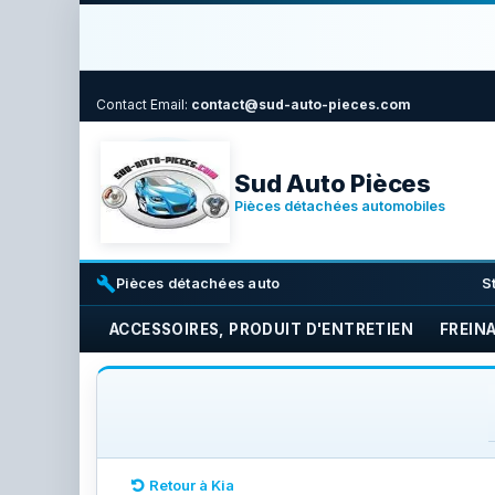
Contact
Email:
contact@sud-auto-pieces.com
Sud Auto Pièces
Pièces détachées automobiles
build
i
Pièces détachées auto
S
ACCESSOIRES, PRODUIT D'ENTRETIEN
FREIN
Retour à Kia