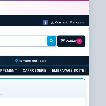
Connexion
Français



shopping_cart
Panier
0
place
Romans-sur-Isère
APPEMENT
CARROSSERIE
EMBRAYAGE,BOITE DE VITESSE