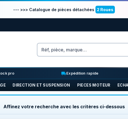
--- >>> Catalogue de pièces détachées
2 Roues
Rechercher
nventory_2
local_shipping
tock pro
Expédition rapide
AGE
DIRECTION ET SUSPENSION
PIECES MOTEUR
ECH
Affinez votre recherche avec les critères ci-dessous