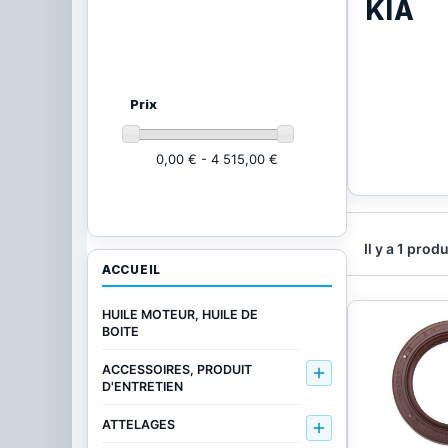
KIA
Ajustez vos critères
(21002
produits)
Prix
0,00 € - 4 515,00 €
Il y a 1 produ
ACCUEIL
HUILE MOTEUR, HUILE DE
BOITE
ACCESSOIRES, PRODUIT

D'ENTRETIEN
ATTELAGES
