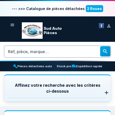
--- >>> Catalogue de pièces détachées
2 Roues


Sud Auto
Pièces
Rechercher

build
inventory_2
local_shipping
Pièces détachées auto
Stock pro
Expédition rapide
Affinez votre recherche avec les critères
ci-dessous