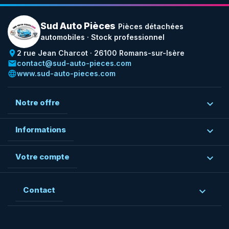
Sud Auto Pièces
Pièces détachées
automobiles · Stock professionnel
place
2 rue Jean Charcot · 26100 Romans-sur-Isère
email
contact@sud-auto-pieces.com
language
www.sud-auto-pieces.com
Notre offre

Informations

Votre compte

Contact
