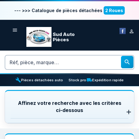
--- >>> Catalogue de pièces détachées
2 Roues


Sud Auto
Pièces
Rechercher

build
inventory_2
local_shipping
Pièces détachées auto
Stock pro
Expédition rapide
Affinez votre recherche avec les critères
ci-dessous