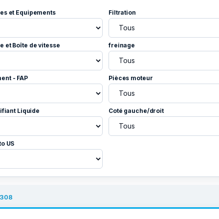
es et Equipements
Filtration
 et Boîte de vitesse
freinage
ent - FAP
Pièces moteur
ifiant Liquide
Coté gauche/droit
to US
308