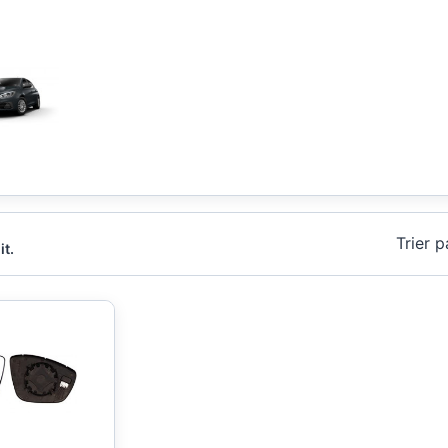
Trier p
it.