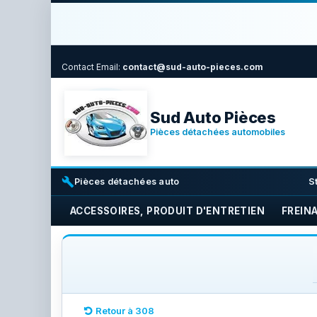
Contact
Email:
contact@sud-auto-pieces.com
Sud Auto Pièces
Pièces détachées automobiles
build
i
Pièces détachées auto
S
ACCESSOIRES, PRODUIT D'ENTRETIEN
FREIN
Retour à 308