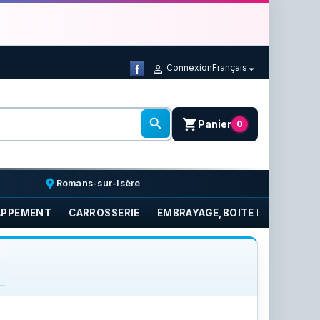
Connexion
Français



shopping_cart
Panier
0
place
Romans-sur-Isère
APPEMENT
CARROSSERIE
EMBRAYAGE,BOITE DE VITESSE