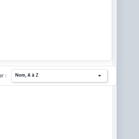

Nom, A à Z
ar :