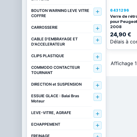
6431296
BOUTON WARNING LEVE VITRE

COFFRE
Verre de rét
pour Peugeo
2008
CARROSSERIE

24,90 €
CABLE D'EMBRAYAGE ET

Délais à co
D'ACCELERATEUR
CLIPS PLASTIQUE

Affichage 1
COMMODO CONTACTEUR

TOURNANT
DIRECTION et SUSPENSION

ESSUIE GLACE : Balai Bras

Moteur
LEVE-VITRE, AGRAFE

ECHAPPEMENT

FREINAGE