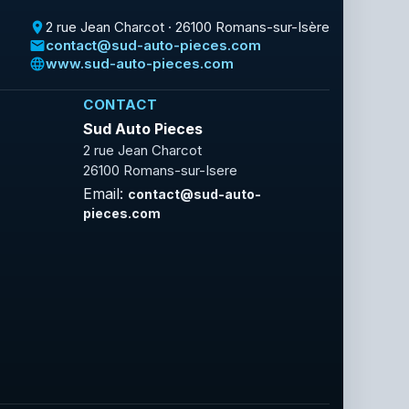
2 rue Jean Charcot · 26100 Romans-sur-Isère
place
contact@sud-auto-pieces.com
email
www.sud-auto-pieces.com
language
CONTACT
Sud Auto Pieces
2 rue Jean Charcot
26100 Romans-sur-Isere
Email:
contact@sud-auto-
pieces.com
Facebook
Rss