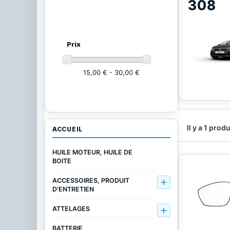
308
Ajustez vos critères
(1 produit)
Prix
15,00 € - 30,00 €
Il y a 1 produ
ACCUEIL
HUILE MOTEUR, HUILE DE
BOITE
ACCESSOIRES, PRODUIT

D'ENTRETIEN
ATTELAGES

BATTERIE