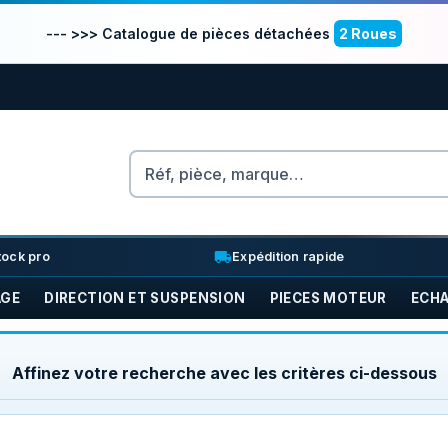
--- >>> Catalogue de pièces détachées
2 Roues
Rechercher
nventory_2
local_shipping
tock pro
Expédition rapide
AGE
DIRECTION ET SUSPENSION
PIECES MOTEUR
ECH
Affinez votre recherche avec les critères ci-dessous