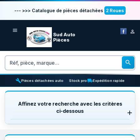
--- >>> Catalogue de pièces détachées
2 Roues


Sud Auto
Pièces
Rechercher

build
inventory_2
local_shipping
Pièces détachées auto
Stock pro
Expédition rapide
Affinez votre recherche avec les critères
ci-dessous