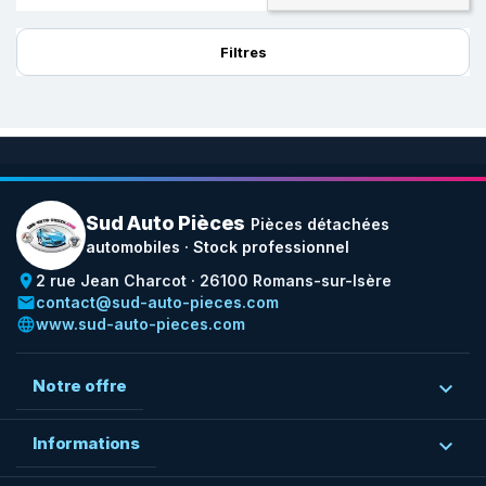
Filtres
Sud Auto Pièces
Pièces détachées
automobiles · Stock professionnel
place
2 rue Jean Charcot · 26100 Romans-sur-Isère
email
contact@sud-auto-pieces.com
language
www.sud-auto-pieces.com
Notre offre

Informations
