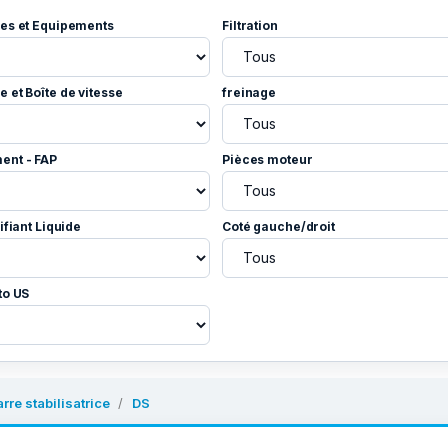
es et Equipements
Filtration
 et Boîte de vitesse
freinage
ent - FAP
Pièces moteur
ifiant Liquide
Coté gauche/droit
to US
arre stabilisatrice
DS