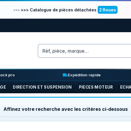
--- >>> Catalogue de pièces détachées
2 Roues
Rechercher
nventory_2
local_shipping
tock pro
Expédition rapide
AGE
DIRECTION ET SUSPENSION
PIECES MOTEUR
ECH
Affinez votre recherche avec les critères ci-dessous