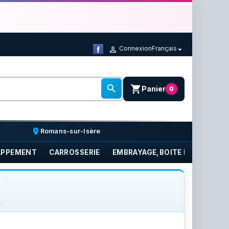
Connexion
Français



shopping_cart
Panier
0
place
Romans-sur-Isère
APPEMENT
CARROSSERIE
EMBRAYAGE,BOITE DE VITESSE