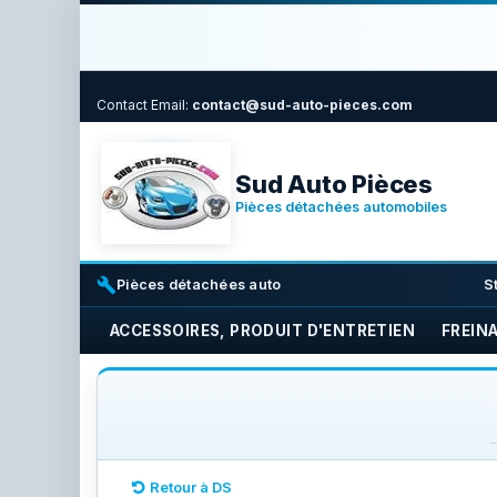
Contact
Email:
contact@sud-auto-pieces.com
Sud Auto Pièces
Pièces détachées automobiles
build
i
Pièces détachées auto
S
ACCESSOIRES, PRODUIT D'ENTRETIEN
FREIN
Retour à DS