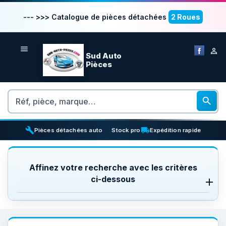
--- >>> Catalogue de pièces détachées
2 Roues


Sud Auto
Pièces
Rechercher

build
inventory_2
local_shipping
Pièces détachées auto
Stock pro
Expédition rapide
Affinez votre recherche avec les critères
ci-dessous