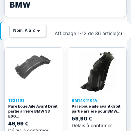
BMW

Nom, A à Z
Affichage 1-12 de 36 article(s)
1821103
BM1401101A
Pare boue Aile Avant Droit
Pare boue aile avant droit
partie arrière BMW S3
partie arrière pour BMW...
E90...
59,90 €
49,99 €
Délais à confirmer
Délais à confirmer