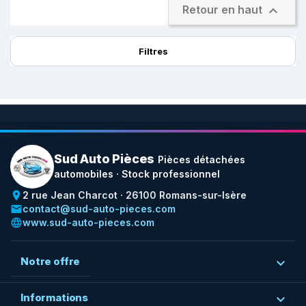

Retour en haut
Filtres
Sud Auto Pièces
Pièces détachées
automobiles · Stock professionnel
place
2 rue Jean Charcot · 26100 Romans-sur-Isère
email
contact@sud-auto-pieces.com
language
www.sud-auto-pieces.com
Notre offre

Informations
