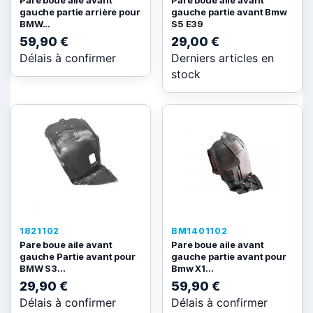
Pare boue aile avant
Pare boue aile avant
gauche partie arrière pour
gauche partie avant Bmw
BMW...
S5 E39
59,90 €
29,00 €
Délais à confirmer
Derniers articles en
stock
1821102
BM1401102
Pare boue aile avant
Pare boue aile avant
gauche Partie avant pour
gauche partie avant pour
BMW S3...
Bmw X1...
29,90 €
59,90 €
Délais à confirmer
Délais à confirmer