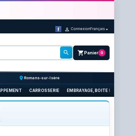
Connexion
Français



shopping_cart
Panier
0
place
Romans-sur-Isère
APPEMENT
CARROSSERIE
EMBRAYAGE,BOITE DE VITESSE