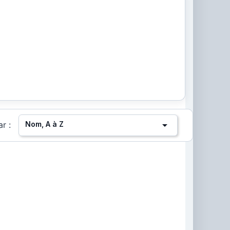

Nom, A à Z
ar :