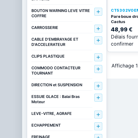
CT5302VOE
BOUTON WARNING LEVE VITRE

COFFRE
Pare boue dro
Cactus
CARROSSERIE

48,99 €
Délais four
CABLE D'EMBRAYAGE ET

confirmer
D'ACCELERATEUR
CLIPS PLASTIQUE

Affichage 1
COMMODO CONTACTEUR

TOURNANT
DIRECTION et SUSPENSION

ESSUIE GLACE : Balai Bras

Moteur
LEVE-VITRE, AGRAFE

ECHAPPEMENT

FREINAGE