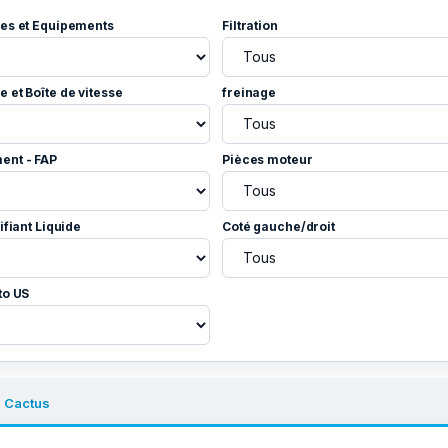
es et Equipements
Filtration
 et Boîte de vitesse
freinage
ent - FAP
Pièces moteur
ifiant Liquide
Coté gauche/droit
to US
 Cactus