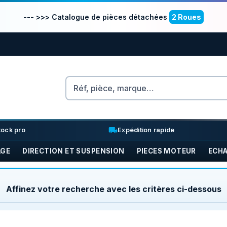
--- >>> Catalogue de pièces détachées
2 Roues
Rechercher
nventory_2
local_shipping
tock pro
Expédition rapide
AGE
DIRECTION ET SUSPENSION
PIECES MOTEUR
ECH
Affinez votre recherche avec les critères ci-dessous