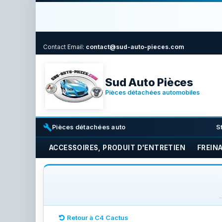
Contact
Email:
contact@sud-auto-pieces.com
Sud Auto Pièces
Pièces détachées automobiles
build
i
Pièces détachées auto
S
ACCESSOIRES, PRODUIT D'ENTRETIEN
FREIN
Retour à C4 Cactus