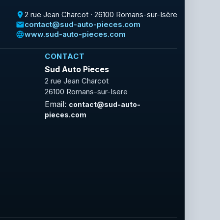
2 rue Jean Charcot · 26100 Romans-sur-Isère
place
contact@sud-auto-pieces.com
email
www.sud-auto-pieces.com
language
CONTACT
Sud Auto Pieces
2 rue Jean Charcot
26100 Romans-sur-Isere
Email:
contact@sud-auto-
pieces.com
Facebook
Rss