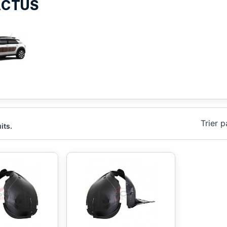
ACTUS
Trier p
its.