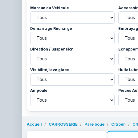
Marque du Vehicule
Accessoir
Demarrage Recharge
Embrayage
Direction / Suspension
Echappem
Visibilité, lave glace
Huile Lubr
Ampoule
Pieces Au
Accueil
CARROSSERIE
Pare boue
Citroën
C4