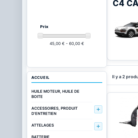
C4 C
Ajustez vos critères
(2 produits)
Prix
45,00 € - 60,00 €
Il y a 2 produ
ACCUEIL
HUILE MOTEUR, HUILE DE
BOITE
ACCESSOIRES, PRODUIT

D'ENTRETIEN
ATTELAGES

BATTERIE