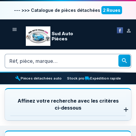
--- >>> Catalogue de pièces détachées
2 Roues


Sud Auto
Pièces
Rechercher

build
inventory_2
local_shipping
Pièces détachées auto
Stock pro
Expédition rapide
Affinez votre recherche avec les critères
ci-dessous