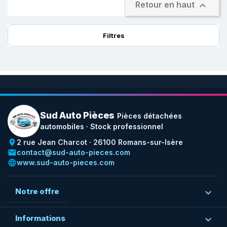

Retour en haut
Filtres
Sud Auto Pièces
Pièces détachées
automobiles · Stock professionnel
place
2 rue Jean Charcot · 26100 Romans-sur-Isère
email
contact@sud-auto-pieces.com
language
www.sud-auto-pieces.com
Notre offre

Informations
