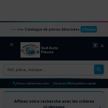
--- >>> Catalogue de pièces détachées
2 Roues


Sud Auto
Pièces
Rechercher

build
inventory_2
local_shipping
Pièces détachées auto
Stock pro
Expédition rapide
Affinez votre recherche avec les critères
ci-dessous