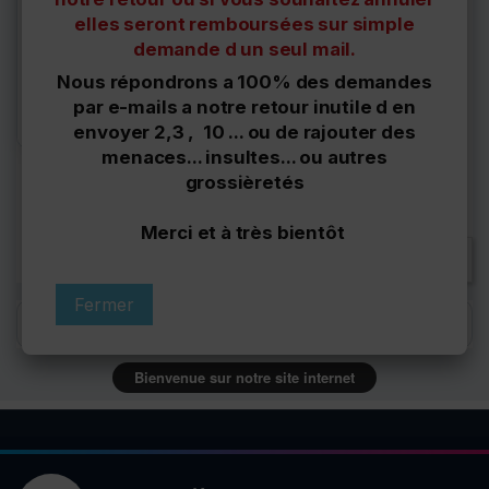
Support boite de vitesse
manuelle supérieur
elles seront remboursées sur simple
gauche...
demande d un seul mail.
23,00 €
Nous répondrons a 100% des demandes
Derniers articles en
par e-mails a notre retour inutile d en
stock
envoyer 2,3 , 10 ... ou de rajouter des
menaces... insultes... ou autres
grossièretés
Affichage 1-1 de 1 article(s)
Merci et à très bientôt

Retour en haut
Fermer
Filtres
Bienvenue sur notre site internet