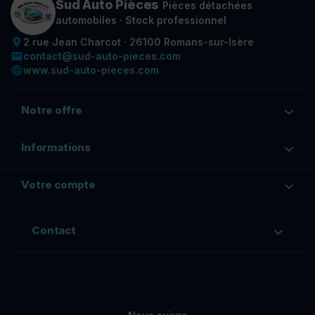
Sud Auto Pièces
Pièces détachées
automobiles · Stock professionnel
place
2 rue Jean Charcot · 26100 Romans-sur-Isère
email
contact@sud-auto-pieces.com
language
www.sud-auto-pieces.com
Notre offre

Informations

Votre compte

Contact

Facebook
Rss