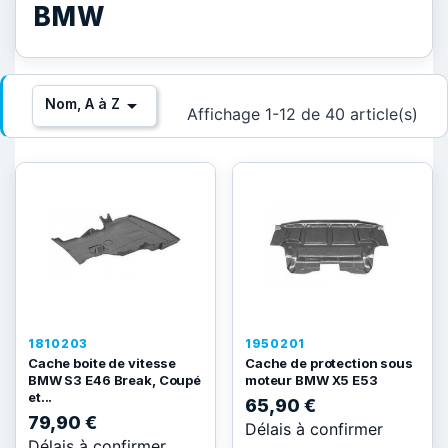
BMW

Nom, A à Z
Affichage 1-12 de 40 article(s)
1810203
1950201
Cache boite de vitesse
Cache de protection sous
BMW S3 E46 Break, Coupé
moteur BMW X5 E53
et...
65,90 €
79,90 €
Délais à confirmer
Délais à confirmer