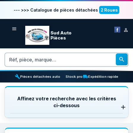
--- >>> Catalogue de pièces détachées
2 Roues


Sud Auto
Pièces
Rechercher

build
inventory_2
local_shipping
Pièces détachées auto
Stock pro
Expédition rapide
Affinez votre recherche avec les critères
ci-dessous