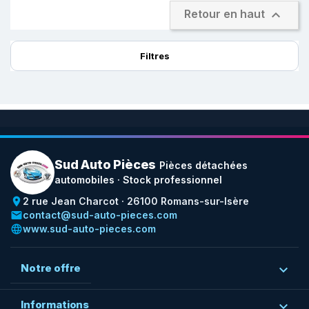

Retour en haut
Filtres
Sud Auto Pièces
Pièces détachées
automobiles · Stock professionnel
place
2 rue Jean Charcot · 26100 Romans-sur-Isère
email
contact@sud-auto-pieces.com
language
www.sud-auto-pieces.com
Notre offre

Informations
