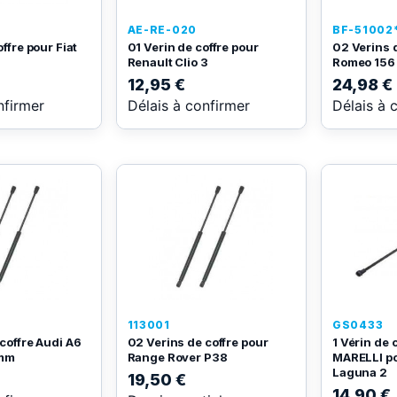
AE-RE-020
BF-51002
ffre pour Fiat
01 Verin de coffre pour
02 Verins d
Renault Clio 3
Romeo 156
12,95 €
24,98 €
nfirmer
Délais à confirmer
Délais à 
113001
GS0433
coffre Audi A6
02 Verins de coffre pour
1 Vérin de
8mm
Range Rover P38
MARELLI po
Laguna 2
19,50 €
14,90 €