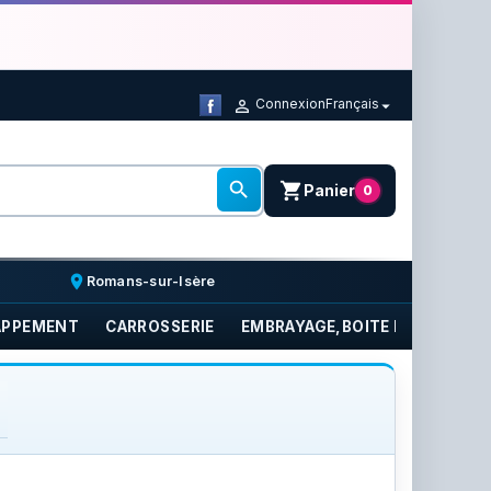
Connexion
Français



shopping_cart
Panier
0
place
Romans-sur-Isère
APPEMENT
CARROSSERIE
EMBRAYAGE,BOITE DE VITESSE