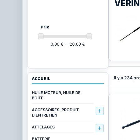
VERIN
Ajustez vos critères
(225 produits)
Prix
0,00 € - 120,00 €
Il y a 234 pr
ACCUEIL
HUILE MOTEUR, HUILE DE
BOITE
ACCESSOIRES, PRODUIT

D'ENTRETIEN
ATTELAGES

BATTERIE