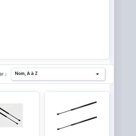

Nom, A à Z
ar :