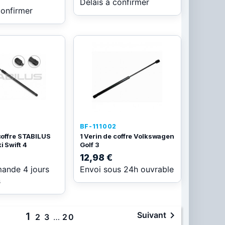
Délais à confirmer
confirmer
BF-111002
 coffre STABILUS
1 Verin de coffre Volkswagen
i Swift 4
Golf 3
12,98 €
ande 4 jours
Envoi sous 24h ouvrable
s

Suivant
1
2
3
…
20