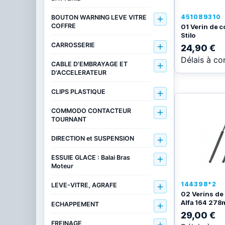
451089310
BOUTON WARNING LEVE VITRE

COFFRE
01 Verin de co
Stilo
CARROSSERIE

24,90 €
Délais à co
CABLE D'EMBRAYAGE ET

D'ACCELERATEUR
CLIPS PLASTIQUE

COMMODO CONTACTEUR

TOURNANT
DIRECTION et SUSPENSION

ESSUIE GLACE : Balai Bras

Moteur
144398*2
LEVE-VITRE, AGRAFE

02 Verins de 
Alfa 164 27
ECHAPPEMENT

29,00 €
FREINAGE