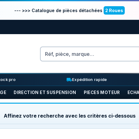
--- >>> Catalogue de pièces détachées
2 Roues
Rechercher
nventory_2
local_shipping
tock pro
Expédition rapide
AGE
DIRECTION ET SUSPENSION
PIECES MOTEUR
ECH
Affinez votre recherche avec les critères ci-dessous