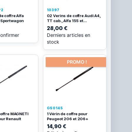
*2
10397
e coffre Alfa
02 Verins de coffre Audi A4,
 Sportwagon
TT cab., Alfa 155 et...
28,00 €
confirmer
Derniers articles en
stock
PROMO !
GS0145
 coffre MAGNETI
1 Vérin de coffre pour
ur Renault
Peugeot 206 et 206+
14,90 €