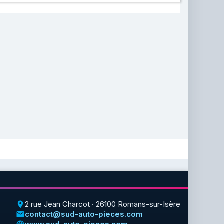
2 rue Jean Charcot · 26100 Romans-sur-Isère
place
contact@sud-auto-pieces.com
email