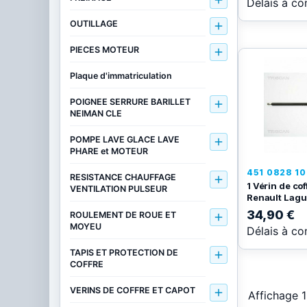

Délais à co
OUTILLAGE

PIECES MOTEUR

Plaque d'immatriculation
POIGNEE SERRURE BARILLET

NEIMAN CLE
POMPE LAVE GLACE LAVE

PHARE et MOTEUR
451 0828 10
RESISTANCE CHAUFFAGE

1 Vérin de cof
VENTILATION PULSEUR
Renault Lagu
34,90 €
ROULEMENT DE ROUE ET

MOYEU
Délais à co
TAPIS ET PROTECTION DE

COFFRE
VERINS DE COFFRE ET CAPOT

Affichage 1