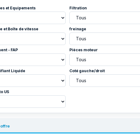
es et Equipements
Filtration
 et Boîte de vitesse
freinage
ent - FAP
Pièces moteur
ifiant Liquide
Coté gauche/droit
to US
offre