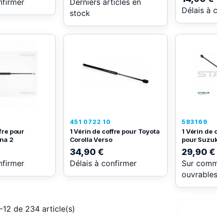
nfirmer
Derniers articles en
Délais à 
stock
451 0722 10
583169
fre pour
1 Vérin de coffre pour Toyota
1 Vérin de
na 2
Corolla Verso
pour Suzuk
34,90 €
29,90 €
nfirmer
Délais à confirmer
Sur comm
ouvrable
-12 de 234 article(s)