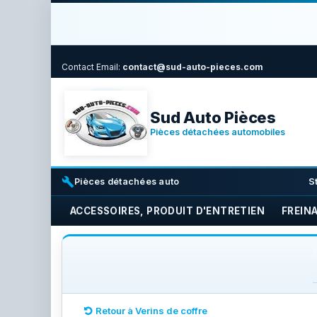
Contact
Email:
contact@sud-auto-pieces.com
Sud Auto Pièces
Pièces détachées automobiles
build
i
Pièces détachées auto
S
ACCESSOIRES, PRODUIT D'ENTRETIEN
FREIN
Retour à Verins de coffre