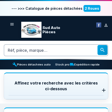
--- >>> Catalogue de pièces détachées
2 Roues


Sud Auto
Pièces
Rechercher

build
inventory_2
local_shipping
Pièces détachées auto
Stock pro
Expédition rapide
Affinez votre recherche avec les critères
ci-dessous