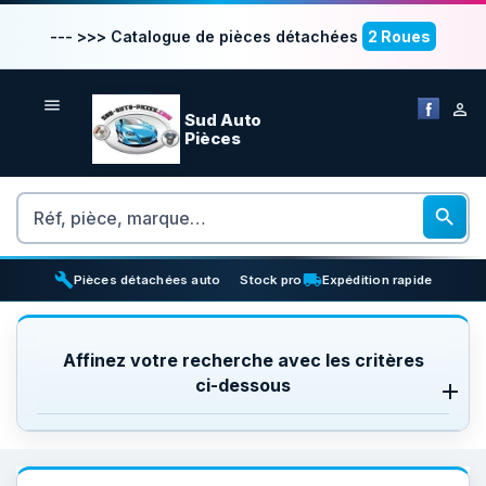
--- >>> Catalogue de pièces détachées
2 Roues


Sud Auto
Pièces
Rechercher

build
inventory_2
local_shipping
Pièces détachées auto
Stock pro
Expédition rapide
Affinez votre recherche avec les critères
ci-dessous