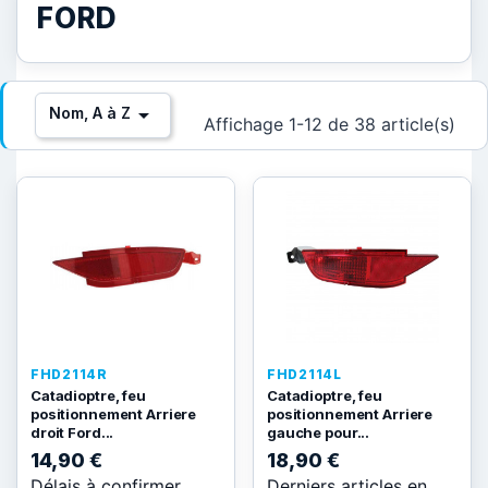
FORD

Nom, A à Z
Affichage 1-12 de 38 article(s)
FHD2114R
FHD2114L
Catadioptre, feu
Catadioptre, feu
positionnement Arriere
positionnement Arriere
droit Ford...
gauche pour...
14,90 €
18,90 €
Délais à confirmer
Derniers articles en