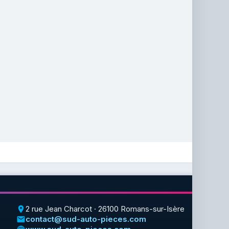
2 rue Jean Charcot · 26100 Romans-sur-Isère
place
contact@sud-auto-pieces.com
email