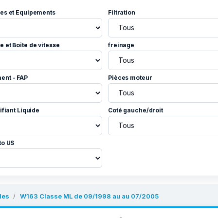
es et Equipements
Filtration
 et Boîte de vitesse
freinage
ent - FAP
Pièces moteur
ifiant Liquide
Coté gauche/droit
to US
des
W163 Classe ML de 09/1998 au au 07/2005