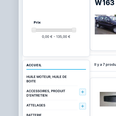
W163 
Ajustez vos critères
(7 produits)
Prix
0,00 € - 135,00 €
Il y a 7 produ
ACCUEIL
HUILE MOTEUR, HUILE DE
BOITE
ACCESSOIRES, PRODUIT

D'ENTRETIEN
ATTELAGES

BATTERIE