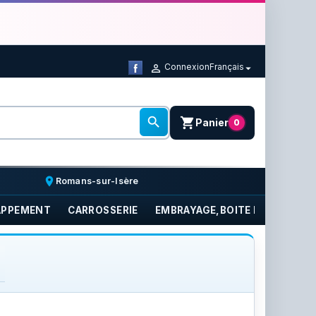
Connexion
Français



shopping_cart
Panier
0
place
Romans-sur-Isère
APPEMENT
CARROSSERIE
EMBRAYAGE,BOITE DE VITESSE