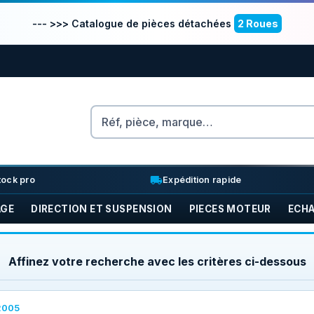
--- >>> Catalogue de pièces détachées
2 Roues
Rechercher
nventory_2
local_shipping
tock pro
Expédition rapide
AGE
DIRECTION ET SUSPENSION
PIECES MOTEUR
ECH
Affinez votre recherche avec les critères ci-dessous
2005