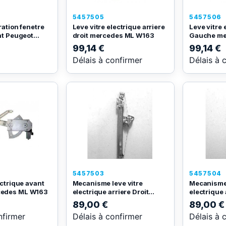
5457505
5457506
ration fenetre
Leve vitre electrique arriere
Leve vitre 
nt Peugeot...
droit mercedes ML W163
Gauche me
99,14 €
99,14 €
Délais à confirmer
Délais à 
5457503
5457504
ectrique avant
Mecanisme leve vitre
Mecanisme 
edes ML W163
electrique arriere Droit...
electrique 
89,00 €
89,00 €
nfirmer
Délais à confirmer
Délais à 