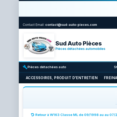
Contact
Email:
contact@sud-auto-pieces.com
Sud Auto Pièces
Pièces détachées automobiles
build
i
Pièces détachées auto
S
ACCESSOIRES, PRODUIT D'ENTRETIEN
FREIN
Retour à W163 Classe ML de 09/1998 au au 07/