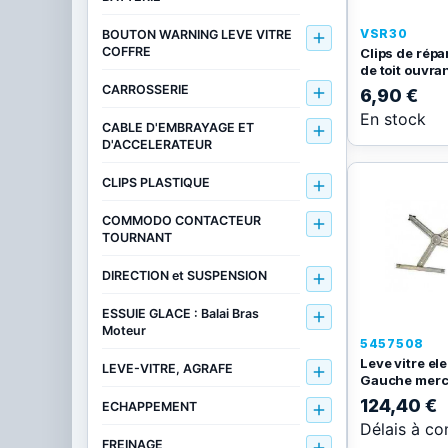
VSR30
BOUTON WARNING LEVE VITRE

COFFRE
Clips de répa
de toit ouvra
CARROSSERIE

6,90 €
En stock
CABLE D'EMBRAYAGE ET

D'ACCELERATEUR
CLIPS PLASTIQUE

COMMODO CONTACTEUR

TOURNANT
DIRECTION et SUSPENSION

ESSUIE GLACE : Balai Bras

Moteur
5457508
Leve vitre el
LEVE-VITRE, AGRAFE

Gauche merc
124,40 €
ECHAPPEMENT

Délais à co
FREINAGE