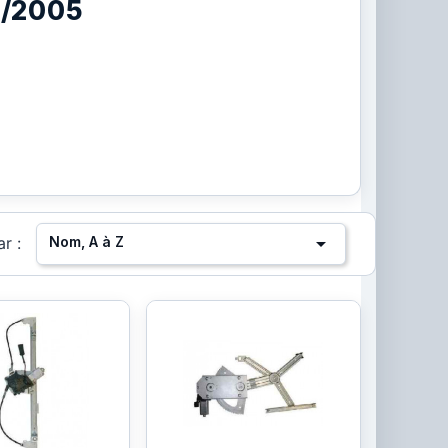
7/2005

Nom, A à Z
ar :