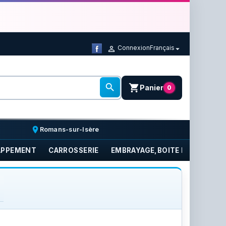
Connexion
Français



shopping_cart
Panier
0
place
Romans-sur-Isère
APPEMENT
CARROSSERIE
EMBRAYAGE,BOITE DE VITESSE