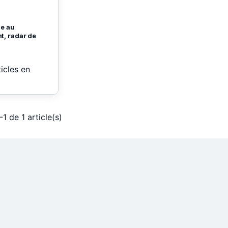
de au
t, radar de
ticles en
-1 de 1 article(s)