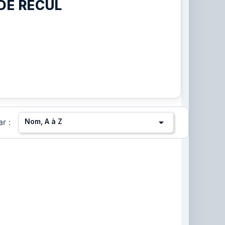
DE RECUL

Nom, A à Z
ar :