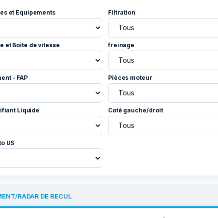
es et Equipements
Filtration
 et Boîte de vitesse
freinage
ent - FAP
Pièces moteur
ifiant Liquide
Coté gauche/droit
to US
ENT/RADAR DE RECUL