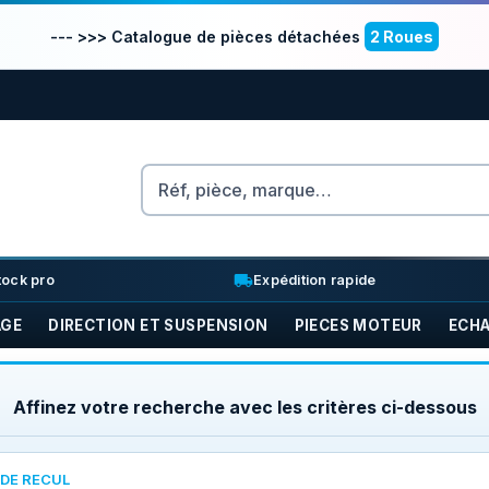
--- >>> Catalogue de pièces détachées
2 Roues
Rechercher
nventory_2
local_shipping
tock pro
Expédition rapide
AGE
DIRECTION ET SUSPENSION
PIECES MOTEUR
ECH
Affinez votre recherche avec les critères ci-dessous
 DE RECUL