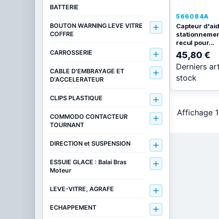
BATTERIE
566084A
Capteur d'ai
BOUTON WARNING LEVE VITRE

stationnemen
COFFRE
recul pour...
CARROSSERIE
45,80 €

Derniers ar
CABLE D'EMBRAYAGE ET

stock
D'ACCELERATEUR
CLIPS PLASTIQUE

Affichage 1
COMMODO CONTACTEUR

TOURNANT
DIRECTION et SUSPENSION

ESSUIE GLACE : Balai Bras

Moteur
LEVE-VITRE, AGRAFE

ECHAPPEMENT
