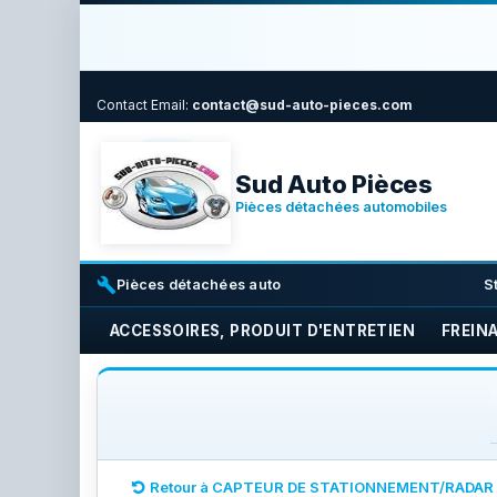
Contact
Email:
contact@sud-auto-pieces.com
Sud Auto Pièces
Pièces détachées automobiles
build
i
Pièces détachées auto
S
ACCESSOIRES, PRODUIT D'ENTRETIEN
FREIN
Retour à CAPTEUR DE STATIONNEMENT/RADAR