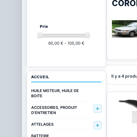
CORO
Ajustez vos critères
(4 produits)
Prix
60,00 € - 105,00 €
Il y a 4 produ
ACCUEIL
HUILE MOTEUR, HUILE DE
BOITE
ACCESSOIRES, PRODUIT

D'ENTRETIEN
ATTELAGES

BATTERIE