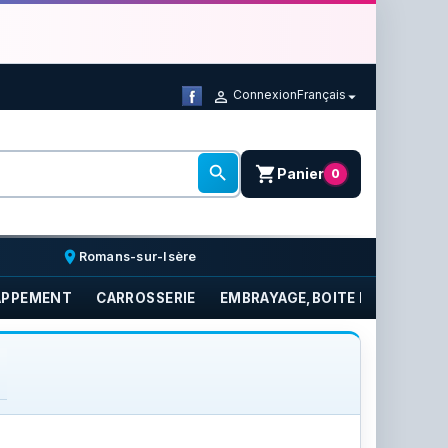
Connexion
Français



shopping_cart
Panier
0
place
Romans-sur-Isère
APPEMENT
CARROSSERIE
EMBRAYAGE,BOITE DE VITESSE