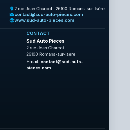
2 rue Jean Charcot · 26100 Romans-sur-Isère
place
contact@sud-auto-pieces.com
email
www.sud-auto-pieces.com
language
CONTACT
Sud Auto Pieces
2 rue Jean Charcot
26100 Romans-sur-Isere
Email:
contact@sud-auto-
pieces.com
Facebook
Rss