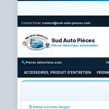
Contact
Email:
contact@sud-auto-pieces.com
Sud Auto Pièces
Pièces détachées automobiles
build
i
Pièces détachées auto
S
ACCESSOIRES, PRODUIT D'ENTRETIEN
FREIN
Retour à Corolla Wagon