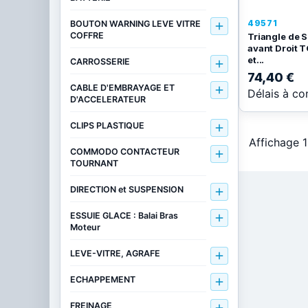
49571
BOUTON WARNING LEVE VITRE

COFFRE
Triangle de 
avant Droit 
et...
CARROSSERIE

74,40 €
CABLE D'EMBRAYAGE ET

Délais à co
D'ACCELERATEUR
CLIPS PLASTIQUE

Affichage 1
COMMODO CONTACTEUR

TOURNANT
DIRECTION et SUSPENSION

ESSUIE GLACE : Balai Bras

Moteur
LEVE-VITRE, AGRAFE

ECHAPPEMENT

FREINAGE