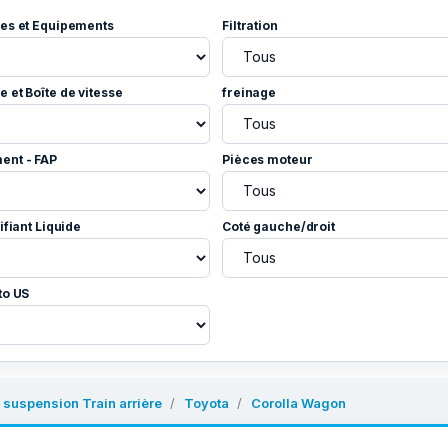
es et Equipements
Filtration
 et Boîte de vitesse
freinage
ent - FAP
Pièces moteur
ifiant Liquide
Coté gauche/droit
to US
 suspension Train arrière
Toyota
Corolla Wagon