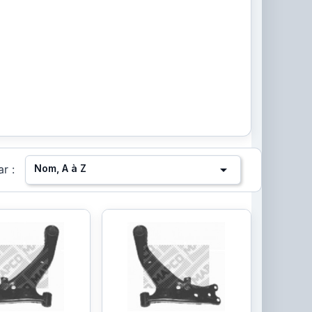

Nom, A à Z
ar :