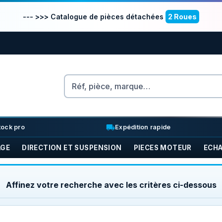
--- >>> Catalogue de pièces détachées
2 Roues
Rechercher
nventory_2
local_shipping
tock pro
Expédition rapide
AGE
DIRECTION ET SUSPENSION
PIECES MOTEUR
ECH
Affinez votre recherche avec les critères ci-dessous