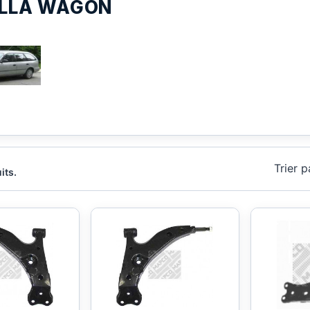
LLA WAGON
Trier p
its.