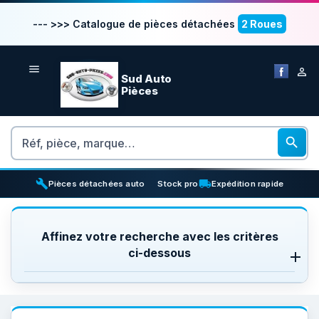
--- >>> Catalogue de pièces détachées
2 Roues


Sud Auto
Pièces
Rechercher

build
inventory_2
local_shipping
Pièces détachées auto
Stock pro
Expédition rapide
Affinez votre recherche avec les critères
ci-dessous