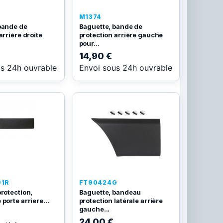
M1374
bande de
Baguette, bande de
arrière droite
protection arrière gauche
pour...
14,90 €
us 24h ouvrable
Envoi sous 24h ouvrable
01R
FT90424G
rotection,
Baguette, bandeau
porte arriere...
protection latérale arrière
gauche...
24,00 €