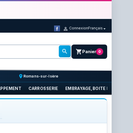
Connexion
Français



shopping_cart
Panier
0
place
Romans-sur-Isère
APPEMENT
CARROSSERIE
EMBRAYAGE,BOITE DE VITESSE