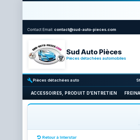
Contact
Email:
contact@sud-auto-pieces.com
Sud Auto Pièces
Pièces détachées automobiles
build
i
Pièces détachées auto
S
ACCESSOIRES, PRODUIT D'ENTRETIEN
FREIN
Retour à Interstar