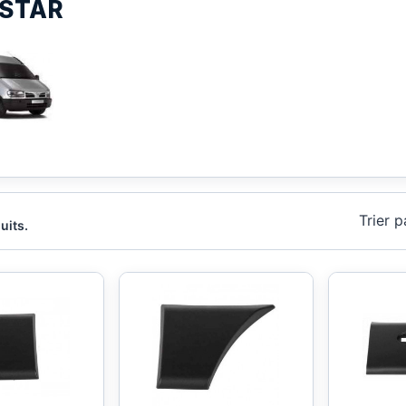
RSTAR
Trier p
duits.