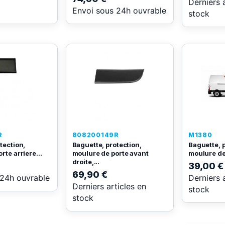
Derniers 
Envoi sous 24h ouvrable
stock
R
808200149R
M1380
tection,
Baguette, protection,
Baguette, p
rte arriere...
moulure de porte avant
moulure de 
droite,...
39,00 €
69,90 €
 24h ouvrable
Derniers 
Derniers articles en
stock
stock