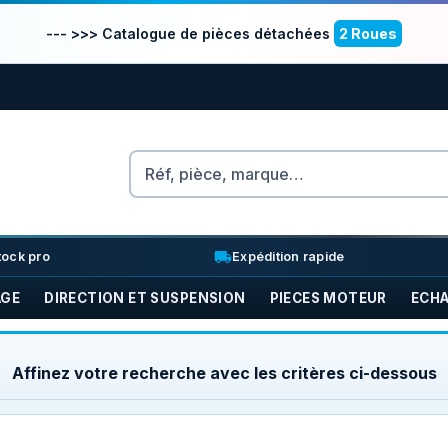
--- >>> Catalogue de pièces détachées
2 Roues
Rechercher
nventory_2
local_shipping
tock pro
Expédition rapide
AGE
DIRECTION ET SUSPENSION
PIECES MOTEUR
ECH
Affinez votre recherche avec les critères ci-dessous