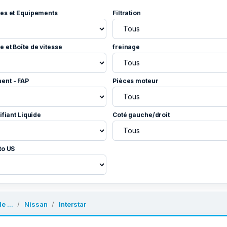
es et Equipements
Filtration
 et Boîte de vitesse
freinage
ent - FAP
Pièces moteur
ifiant Liquide
Coté gauche/droit
to US
e ...
Nissan
Interstar