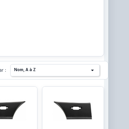

Nom, A à Z
ar :