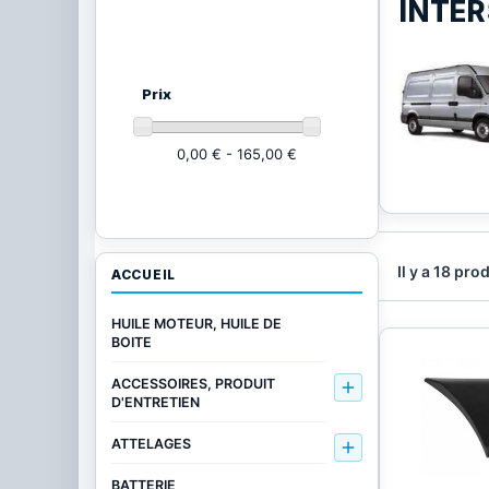
INTE
Ajustez vos critères
(17 produits)
Prix
0,00 € - 165,00 €
Il y a 18 pro
ACCUEIL
HUILE MOTEUR, HUILE DE
BOITE
ACCESSOIRES, PRODUIT

D'ENTRETIEN
ATTELAGES

BATTERIE