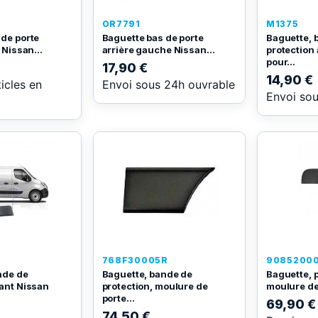
OR7791
M1375
 de porte
Baguette bas de porte
Baguette, 
 Nissan...
arrière gauche Nissan...
protection 
pour...
17,90 €
14,90 €
ticles en
Envoi sous 24h ouvrable
Envoi so
R
768F30005R
9085200
nde de
Baguette, bande de
Baguette, p
vant Nissan
protection, moulure de
moulure de 
porte...
69,90 €
74,50 €