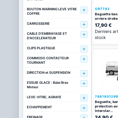
OR7792
BOUTON WARNING LEVE VITRE

COFFRE
Baguette bas
arrière droite
CARROSSERIE

17,90 €
Derniers ar
CABLE D'EMBRAYAGE ET

stock
D'ACCELERATEUR
CLIPS PLASTIQUE

COMMODO CONTACTEUR

TOURNANT
DIRECTION et SUSPENSION

ESSUIE GLACE : Balai Bras

Moteur
768190129
LEVE-VITRE, AGRAFE

Baguette, ba
protection a
ECHAPPEMENT

Interstar...
24,90 €
FREINAGE