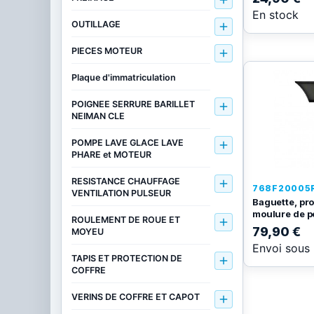

En stock
OUTILLAGE

PIECES MOTEUR

Plaque d'immatriculation
POIGNEE SERRURE BARILLET

NEIMAN CLE
POMPE LAVE GLACE LAVE

PHARE et MOTEUR
RESISTANCE CHAUFFAGE

768F20005
VENTILATION PULSEUR
Baguette, pro
moulure de po
ROULEMENT DE ROUE ET

79,90 €
MOYEU
Envoi sous
TAPIS ET PROTECTION DE

COFFRE
VERINS DE COFFRE ET CAPOT
