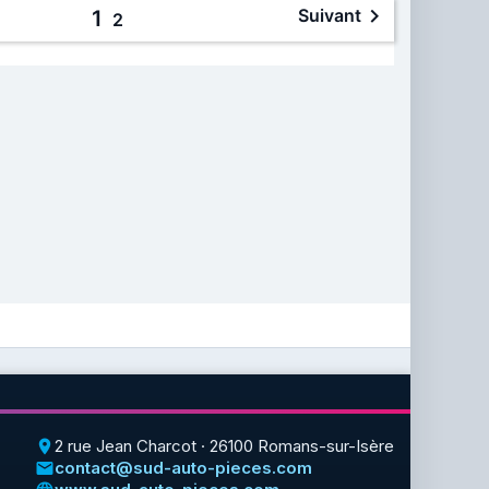

Suivant
1
2
2 rue Jean Charcot · 26100 Romans-sur-Isère
place
contact@sud-auto-pieces.com
email