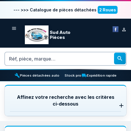
--- >>> Catalogue de pièces détachées
2 Roues


Sud Auto
Pièces
Rechercher

build
inventory_2
local_shipping
Pièces détachées auto
Stock pro
Expédition rapide
Affinez votre recherche avec les critères
ci-dessous