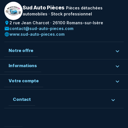
Sud Auto Pièces
Pièces détachées
automobiles · Stock professionnel
place
2 rue Jean Charcot · 26100 Romans-sur-Isère
email
contact@sud-auto-pieces.com
language
www.sud-auto-pieces.com
Notre offre

Informations

Votre compte

Contact

Facebook
Rss