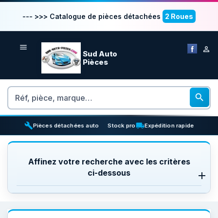
--- >>> Catalogue de pièces détachées
2 Roues


Sud Auto
Pièces
Rechercher

build
inventory_2
local_shipping
Pièces détachées auto
Stock pro
Expédition rapide
Affinez votre recherche avec les critères
ci-dessous