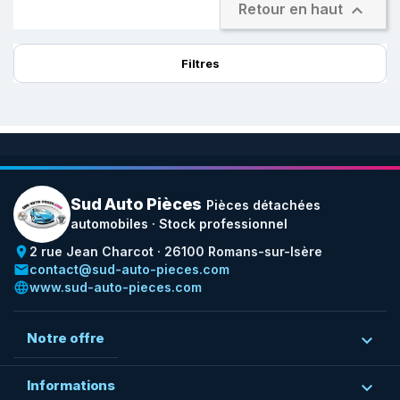

Retour en haut
Filtres
Sud Auto Pièces
Pièces détachées
automobiles · Stock professionnel
place
2 rue Jean Charcot · 26100 Romans-sur-Isère
email
contact@sud-auto-pieces.com
language
www.sud-auto-pieces.com
Notre offre

Informations
