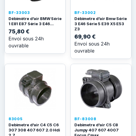
BF-33003
BF-33002
Débimètre d'air BMW Série
Débimetre d'air Bmw Série
1 E81 E87 Série 3 E46...
3 E46 Série 5 E39 X5 E53
Z3
75,80 €
69,90 €
Envoi sous 24h
Envoi sous 24h
ouvrable
ouvrable
83005
BF-83008
Debimetre d'air C4 C5 C6
Debimetre d'air C5 C8
307 308 407 607 2.0 Hdi
Jumpy 407 607 4007
2.7...
Focus Cmax...