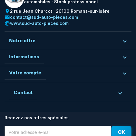
automobiles · Stock professionnel
place
2 rue Jean Charcot · 26100 Romans-sur-Isère
email
contact@sud-auto-pieces.com
language
www.sud-auto-pieces.com
Notre offre

Informations

Votre compte

Contact

Recevez nos offres spéciales