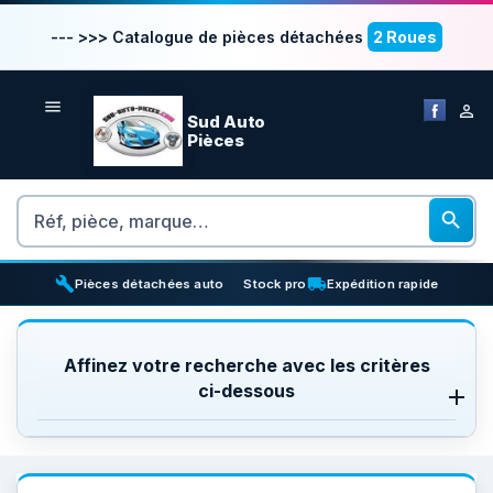
--- >>> Catalogue de pièces détachées
2 Roues


Sud Auto
Pièces
Rechercher

build
inventory_2
local_shipping
Pièces détachées auto
Stock pro
Expédition rapide
Affinez votre recherche avec les critères
ci-dessous