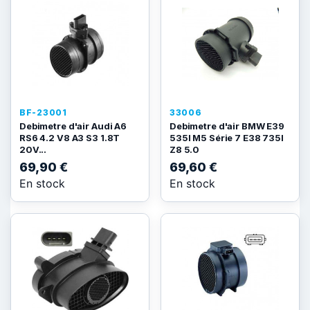
BF-23001
33006
Debimetre d'air Audi A6
Debimetre d'air BMW E39
RS6 4.2 V8 A3 S3 1.8T
535I M5 Série 7 E38 735I
20V...
Z8 5.0
69,90 €
69,60 €
En stock
En stock