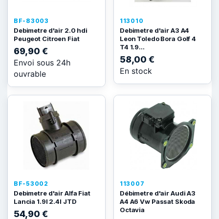
BF-83003
113010
Debimetre d'air 2.0 hdi
Debimetre d'air A3 A4
Peugeot Citroen Fiat
Leon Toledo Bora Golf 4
T4 1.9...
69,90 €
58,00 €
Envoi sous 24h
En stock
ouvrable
BF-53002
113007
Debimetre d'air Alfa Fiat
Débimetre d'air Audi A3
Lancia 1.9l 2.4l JTD
A4 A6 Vw Passat Skoda
Octavia
54,90 €