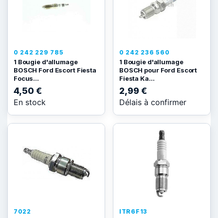
0 242 229 785
0 242 236 560
1 Bougie d'allumage
1 Bougie d'allumage
BOSCH Ford Escort Fiesta
BOSCH pour Ford Escort
Focus...
Fiesta Ka...
4,50 €
2,99 €
En stock
Délais à confirmer
7022
ITR6F13