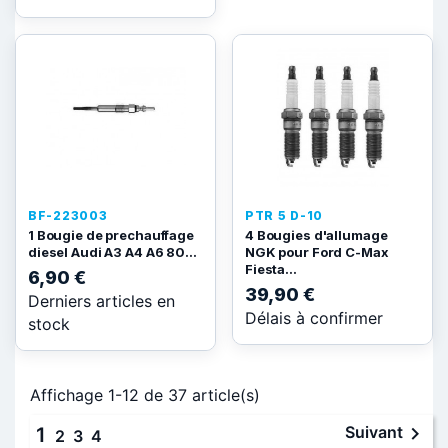
BF-223003
PTR 5 D-10
1 Bougie de prechauffage
4 Bougies d'allumage
diesel Audi A3 A4 A6 80...
NGK pour Ford C-Max
Fiesta...
6,90 €
39,90 €
Derniers articles en
Délais à confirmer
stock
Affichage 1-12 de 37 article(s)

Suivant
1
2
3
4