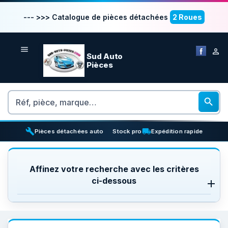
--- >>> Catalogue de pièces détachées
2 Roues


Sud Auto
Pièces
Rechercher

build
inventory_2
local_shipping
Pièces détachées auto
Stock pro
Expédition rapide
Affinez votre recherche avec les critères
ci-dessous