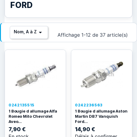
FORD

Nom, A à Z
Affichage 1-12 de 37 article(s)
0242135515
0242236563
1 Bougie d allumage Alfa
1 Bougie d allumage Aston
Romeo Mito Chevrolet
Martin DB7 Vanquish
Aveo...
Ford...
7,90 €
14,90 €
En stock
Délais à confirmer