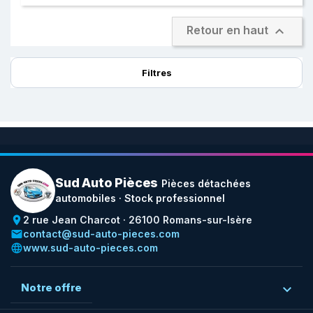

Retour en haut
Filtres
Sud Auto Pièces
Pièces détachées
automobiles · Stock professionnel
place
2 rue Jean Charcot · 26100 Romans-sur-Isère
email
contact@sud-auto-pieces.com
language
www.sud-auto-pieces.com
Notre offre
