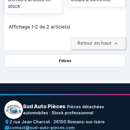
stock
Affichage 1-2 de 2 article(s)

Retour en haut
Filtres
Sud Auto Pièces
Pièces détachées
automobiles · Stock professionnel
place
2 rue Jean Charcot · 26100 Romans-sur-Isère
email
contact@sud-auto-pieces.com