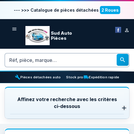
--- >>> Catalogue de pièces détachées
2 Roues


Sud Auto
Pièces
Rechercher

build
inventory_2
local_shipping
Pièces détachées auto
Stock pro
Expédition rapide
Affinez votre recherche avec les critères
ci-dessous