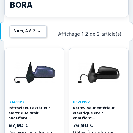
BORA

Nom, A à Z
Affichage 1-2 de 2 article(s)
6141127
6128127
Rétroviseur extérieur
Rétroviseur extérieur
electrique droit
electrique droit
chauffant...
chauffant...
67,90 €
76,90 €
Derniers articles en
Délais à confirmer