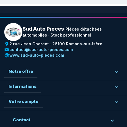
Sud Auto Pièces
Pièces détachées
automobiles · Stock professionnel
place
2 rue Jean Charcot · 26100 Romans-sur-Isère
email
contact@sud-auto-pieces.com
language
www.sud-auto-pieces.com
Notre offre

Informations

Votre compte

Contact
