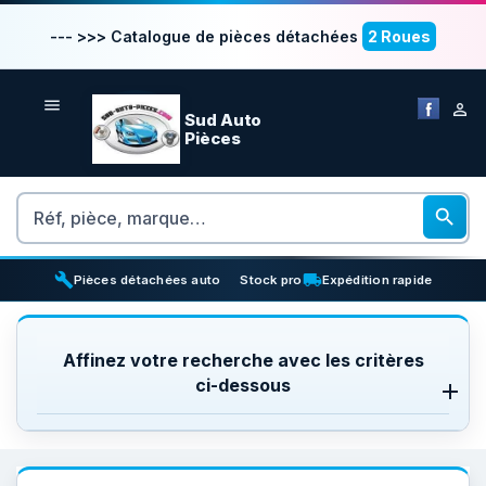
--- >>> Catalogue de pièces détachées
2 Roues


Sud Auto
Pièces
Rechercher

build
inventory_2
local_shipping
Pièces détachées auto
Stock pro
Expédition rapide
Affinez votre recherche avec les critères
ci-dessous