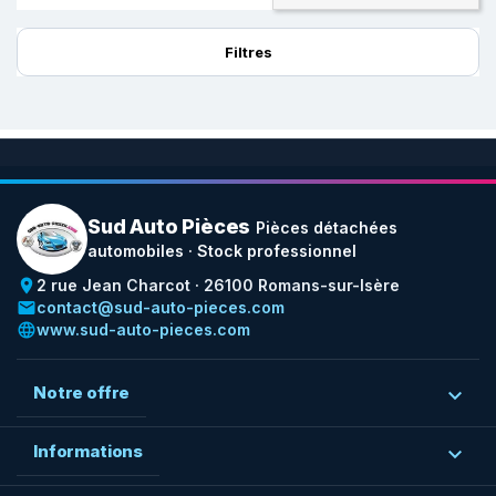
Filtres
Sud Auto Pièces
Pièces détachées
automobiles · Stock professionnel
place
2 rue Jean Charcot · 26100 Romans-sur-Isère
email
contact@sud-auto-pieces.com
language
www.sud-auto-pieces.com
Notre offre

Informations
