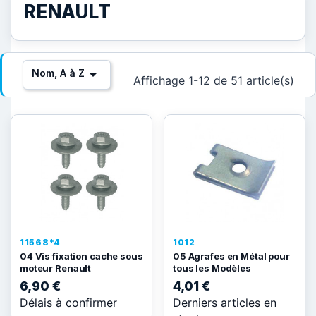
RENAULT

Nom, A à Z
Affichage 1-12 de 51 article(s)
11568*4
1012
04 Vis fixation cache sous
05 Agrafes en Métal pour
moteur Renault
tous les Modèles
6,90 €
4,01 €
Délais à confirmer
Derniers articles en