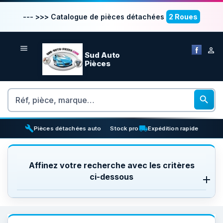
--- >>> Catalogue de pièces détachées
2 Roues


Sud Auto
Pièces
Rechercher

build
inventory_2
local_shipping
Pièces détachées auto
Stock pro
Expédition rapide
Affinez votre recherche avec les critères
ci-dessous