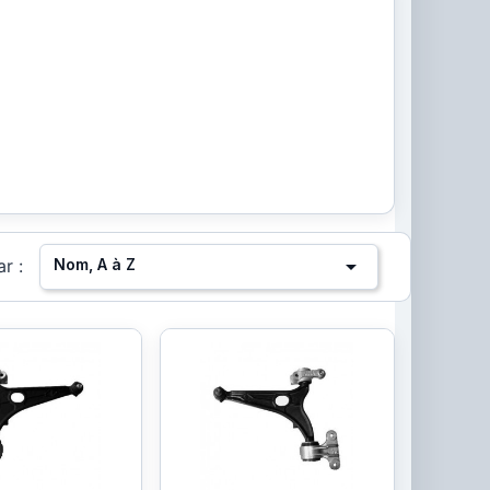

Nom, A à Z
ar :