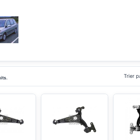
Trier p
its.