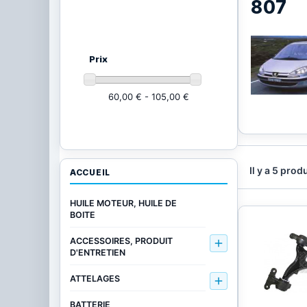
807
Ajustez vos critères
(5 produits)
Prix
60,00 € - 105,00 €
Il y a 5 produ
ACCUEIL
HUILE MOTEUR, HUILE DE
BOITE
ACCESSOIRES, PRODUIT

D'ENTRETIEN
ATTELAGES

BATTERIE