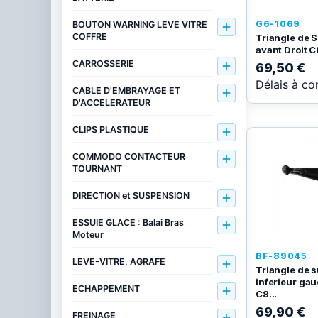
G6-1069
BOUTON WARNING LEVE VITRE

COFFRE
Triangle de 
avant Droit C8
CARROSSERIE

69,50 €
Délais à co
CABLE D'EMBRAYAGE ET

D'ACCELERATEUR
CLIPS PLASTIQUE

COMMODO CONTACTEUR

TOURNANT
DIRECTION et SUSPENSION

ESSUIE GLACE : Balai Bras

Moteur
BF-89045
LEVE-VITRE, AGRAFE

Triangle de 
inferieur ga
ECHAPPEMENT

C8...
69,90 €
FREINAGE