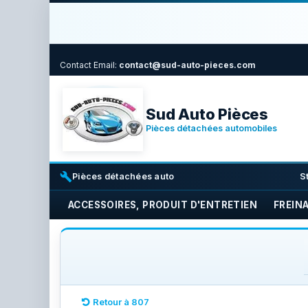
Contact
Email:
contact@sud-auto-pieces.com
Sud Auto Pièces
Pièces détachées automobiles
build
i
Pièces détachées auto
S
ACCESSOIRES, PRODUIT D'ENTRETIEN
FREIN
Retour à 807