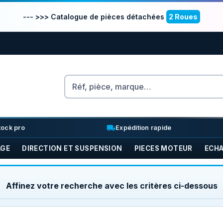
--- >>> Catalogue de pièces détachées
2 Roues
Rechercher
nventory_2
local_shipping
tock pro
Expédition rapide
AGE
DIRECTION ET SUSPENSION
PIECES MOTEUR
ECH
Affinez votre recherche avec les critères ci-dessous