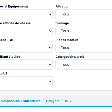
es et Equipements
Filtration
 et Boîte de vitesse
freinage
ent - FAP
Pièces moteur
ifiant Liquide
Coté gauche/droit
to US
 suspension Train arrière
Peugeot
807