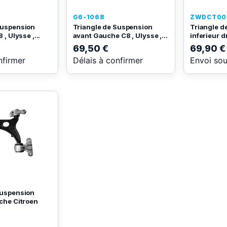
G6-1068
ZWDCT00
Suspension
Triangle de Suspension
Triangle d
 , Ulysse ,...
avant Gauche C8 , Ulysse ,...
inferieur d
69,50 €
69,90 €
nfirmer
Délais à confirmer
Envoi so
suspension
uche Citroen