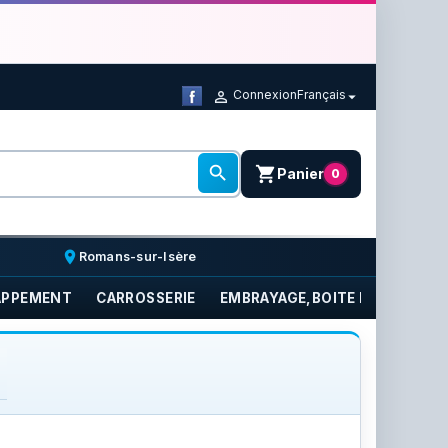
Connexion
Français



shopping_cart
Panier
0
place
Romans-sur-Isère
APPEMENT
CARROSSERIE
EMBRAYAGE,BOITE DE VITESSE