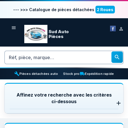
--- >>> Catalogue de pièces détachées
2 Roues


Sud Auto
Pièces
Rechercher

build
inventory_2
local_shipping
Pièces détachées auto
Stock pro
Expédition rapide
Affinez votre recherche avec les critères
ci-dessous