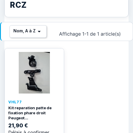
RCZ

Nom, A à Z
Affichage 1-1 de 1 article(s)
VHL77
Kit reparation patte de
fixation phare droit
Peugeot...
21,90 €
Délais à confirmer