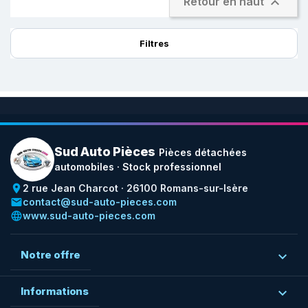

Retour en haut
Filtres
Sud Auto Pièces
Pièces détachées
automobiles · Stock professionnel
place
2 rue Jean Charcot · 26100 Romans-sur-Isère
email
contact@sud-auto-pieces.com
language
www.sud-auto-pieces.com
Notre offre

Informations
