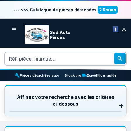
--- >>> Catalogue de pièces détachées
2 Roues


Sud Auto
Pièces
Rechercher

build
inventory_2
local_shipping
Pièces détachées auto
Stock pro
Expédition rapide
Affinez votre recherche avec les critères
ci-dessous