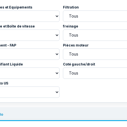
es et Equipements
Filtration
 et Boîte de vitesse
freinage
ent - FAP
Pièces moteur
ifiant Liquide
Coté gauche/droit
to US
do