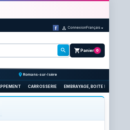
Connexion
Français



shopping_cart
Panier
0
place
Romans-sur-Isère
APPEMENT
CARROSSERIE
EMBRAYAGE,BOITE DE VITESSE