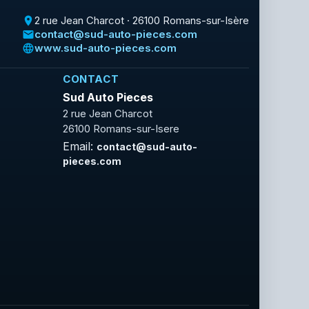
2 rue Jean Charcot · 26100 Romans-sur-Isère
place
contact@sud-auto-pieces.com
email
www.sud-auto-pieces.com
language
CONTACT
Sud Auto Pieces
2 rue Jean Charcot
26100 Romans-sur-Isere
Email:
contact@sud-auto-
pieces.com
Facebook
Rss