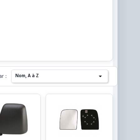

Nom, A à Z
ar :