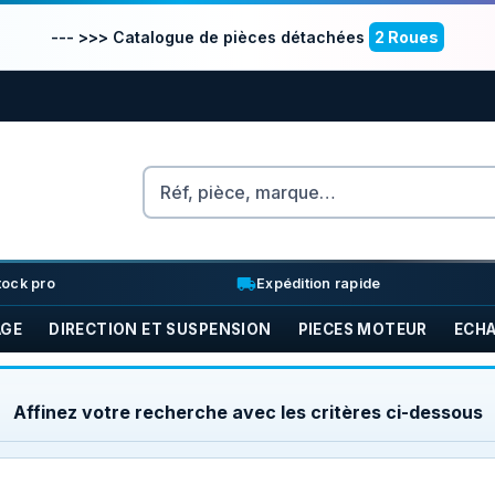
--- >>> Catalogue de pièces détachées
2 Roues
Rechercher
nventory_2
local_shipping
tock pro
Expédition rapide
AGE
DIRECTION ET SUSPENSION
PIECES MOTEUR
ECH
Affinez votre recherche avec les critères ci-dessous