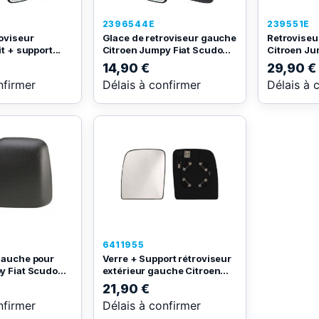
2396544E
239551E
roviseur
Glace de retroviseur gauche
Retroviseu
t + support...
Citroen Jumpy Fiat Scudo...
Citroen Ju
14,90 €
29,90 €
nfirmer
Délais à confirmer
Délais à 
6411955
gauche pour
Verre + Support rétroviseur
 Fiat Scudo...
extérieur gauche Citroen...
21,90 €
nfirmer
Délais à confirmer