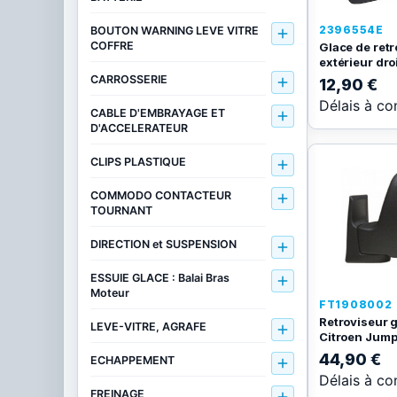
2396554E
BOUTON WARNING LEVE VITRE

COFFRE
Glace de ret
extérieur droi
CARROSSERIE

12,90 €
Délais à co
CABLE D'EMBRAYAGE ET

D'ACCELERATEUR
CLIPS PLASTIQUE

COMMODO CONTACTEUR

TOURNANT
DIRECTION et SUSPENSION

ESSUIE GLACE : Balai Bras

Moteur
FT1908002
Retroviseur 
LEVE-VITRE, AGRAFE

Citroen Jumpy
44,90 €
ECHAPPEMENT

Délais à co
FREINAGE