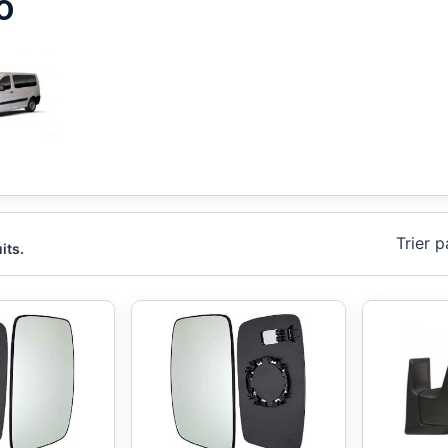
O
Trier p
its.