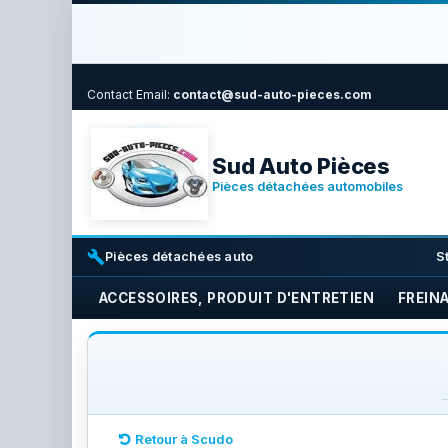
Contact
Email:
contact@sud-auto-pieces.com
Sud Auto Pièces
Pièces détachées automobiles
build
i
Pièces détachées auto
S
ACCESSOIRES, PRODUIT D'ENTRETIEN
FREIN
Retour à Scudo