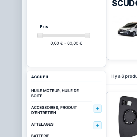
SCUD
Ajustez vos critères
(6 produits)
Prix
0,00 € - 60,00 €
Il y a 6 produ
ACCUEIL
HUILE MOTEUR, HUILE DE
BOITE
ACCESSOIRES, PRODUIT

D'ENTRETIEN
ATTELAGES

BATTERIE