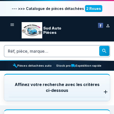
--- >>> Catalogue de pièces détachées
2 Roues


Sud Auto
Pièces
Rechercher

build
inventory_2
local_shipping
Pièces détachées auto
Stock pro
Expédition rapide
Affinez votre recherche avec les critères
ci-dessous