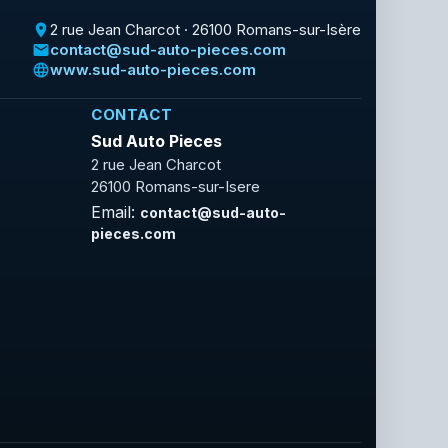
2 rue Jean Charcot · 26100 Romans-sur-Isère
place
contact@sud-auto-pieces.com
email
www.sud-auto-pieces.com
language
CONTACT
Sud Auto Pieces
2 rue Jean Charcot
26100 Romans-sur-Isere
Email:
contact@sud-auto-
pieces.com
Facebook
Rss