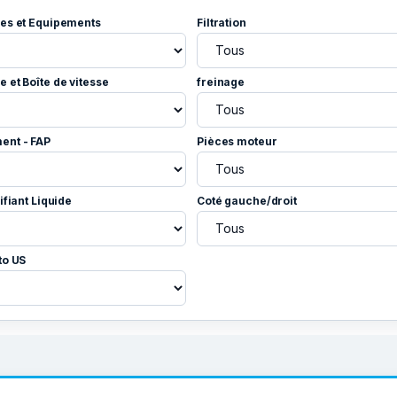
es et Equipements
Filtration
 et Boîte de vitesse
freinage
ent - FAP
Pièces moteur
ifiant Liquide
Coté gauche/droit
to US