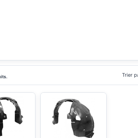
Trier p
its.