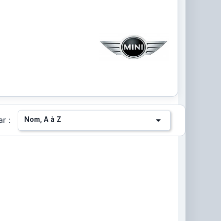

Nom, A à Z
ar :