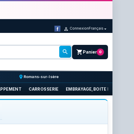
Connexion
Français



shopping_cart
Panier
0
place
Romans-sur-Isère
APPEMENT
CARROSSERIE
EMBRAYAGE,BOITE DE VITESSE