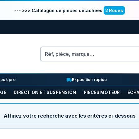
--- >>> Catalogue de pièces détachées
2 Roues
Rechercher
nventory_2
local_shipping
tock pro
Expédition rapide
AGE
DIRECTION ET SUSPENSION
PIECES MOTEUR
ECH
Affinez votre recherche avec les critères ci-dessous