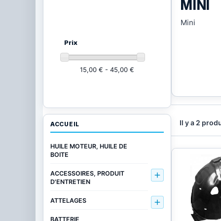
MINI
Ajustez vos critères
(2 produits)
Mini
Prix
15,00 € - 45,00 €
Il y a 2 produ
ACCUEIL
HUILE MOTEUR, HUILE DE
BOITE
ACCESSOIRES, PRODUIT

D'ENTRETIEN
ATTELAGES

BATTERIE