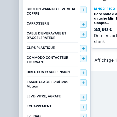
MN0211102
BOUTON WARNING LEVE VITRE

COFFRE
Pare boue d'a
gauche Mini 
Cooper...
CARROSSERIE

34,90 €
CABLE D'EMBRAYAGE ET

Derniers ar
D'ACCELERATEUR
stock
CLIPS PLASTIQUE

COMMODO CONTACTEUR

Affichage 1
TOURNANT
DIRECTION et SUSPENSION

ESSUIE GLACE : Balai Bras

Moteur
LEVE-VITRE, AGRAFE

ECHAPPEMENT

FREINAGE