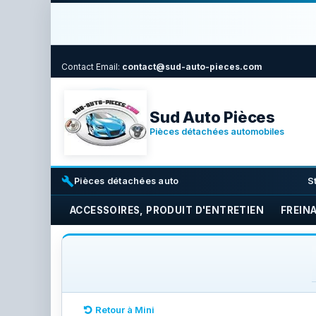
Contact
Email:
contact@sud-auto-pieces.com
Sud Auto Pièces
Pièces détachées automobiles
build
i
Pièces détachées auto
S
ACCESSOIRES, PRODUIT D'ENTRETIEN
FREIN
Retour à Mini