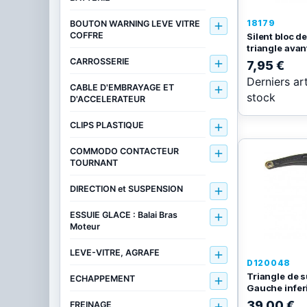
18179
BOUTON WARNING LEVE VITRE

COFFRE
Silent bloc d
triangle avant
CARROSSERIE

7,95 €
Derniers ar
CABLE D'EMBRAYAGE ET

stock
D'ACCELERATEUR
CLIPS PLASTIQUE

COMMODO CONTACTEUR

TOURNANT
DIRECTION et SUSPENSION

ESSUIE GLACE : Balai Bras

Moteur
LEVE-VITRE, AGRAFE

D120048
Triangle de 
ECHAPPEMENT

Gauche infer
39,00 €
FREINAGE