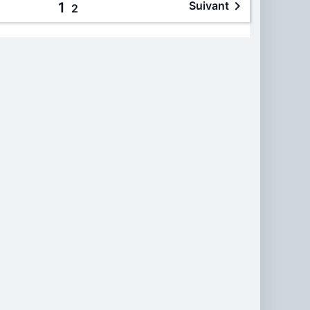

Suivant
1
2