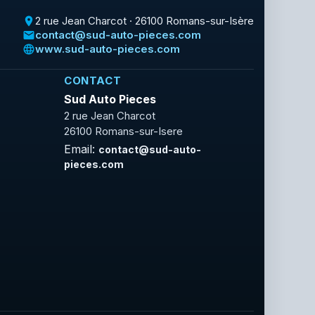
2 rue Jean Charcot · 26100 Romans-sur-Isère
place
contact@sud-auto-pieces.com
email
www.sud-auto-pieces.com
language
CONTACT
Sud Auto Pieces
2 rue Jean Charcot
26100 Romans-sur-Isere
Email:
contact@sud-auto-
pieces.com
Facebook
Rss