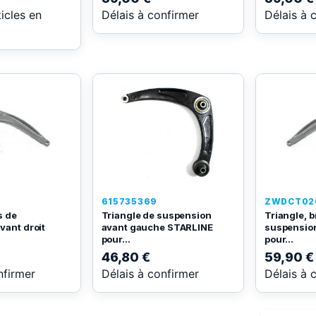
ticles en
Délais à confirmer
Délais à 
615735369
ZWDCT02
s de
Triangle de suspension
Triangle, b
vant droit
avant gauche STARLINE
suspensio
pour...
pour...
46,80 €
59,90 €
nfirmer
Délais à confirmer
Délais à 