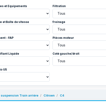
es et Equipements
Filtration
 et Boîte de vitesse
freinage
ent - FAP
Pièces moteur
ifiant Liquide
Coté gauche/droit
to US
 suspension Train arrière
Citroen
C4