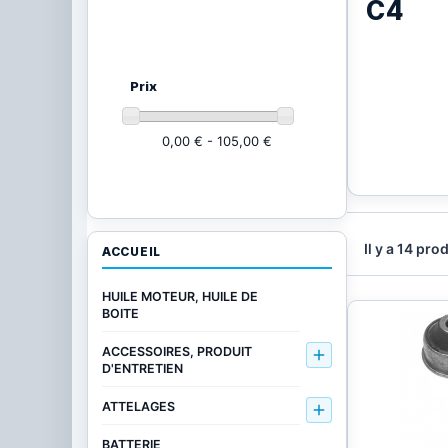
C4
Ajustez vos critères
(12 produits)
Prix
0,00 € - 105,00 €
Il y a 14 pro
ACCUEIL
HUILE MOTEUR, HUILE DE
BOITE
ACCESSOIRES, PRODUIT

D'ENTRETIEN
ATTELAGES

BATTERIE