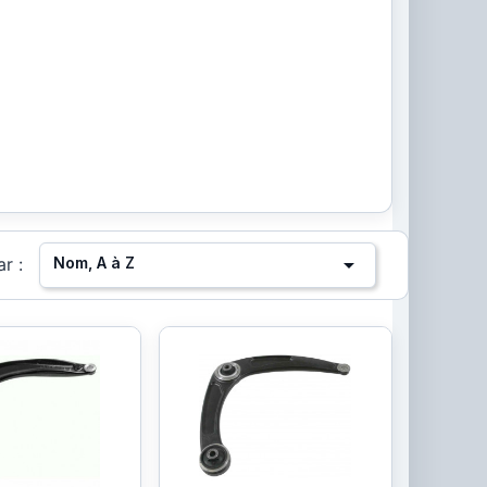

Nom, A à Z
ar :