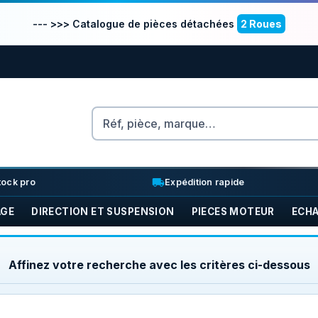
--- >>> Catalogue de pièces détachées
2 Roues
Rechercher
nventory_2
local_shipping
tock pro
Expédition rapide
AGE
DIRECTION ET SUSPENSION
PIECES MOTEUR
ECH
Affinez votre recherche avec les critères ci-dessous