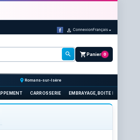
Connexion
Français



shopping_cart
Panier
0
place
Romans-sur-Isère
APPEMENT
CARROSSERIE
EMBRAYAGE,BOITE DE VITESSE