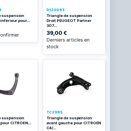
9
D120063
e suspension
Triangle de suspension
inférieur pour...
Droit PEUGEOT Partner
307...
39,00 €
confirmer
Derniers articles en
stock
TC2985
e suspension
Triangle de suspension
t pour CITROEN...
avant gauche pour CITROEN
C4/...