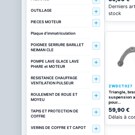

Derniers ar
OUTILLAGE

stock
PIECES MOTEUR

Plaque d'immatriculation
POIGNEE SERRURE BARILLET

NEIMAN CLE
POMPE LAVE GLACE LAVE

PHARE et MOTEUR
RESISTANCE CHAUFFAGE

VENTILATION PULSEUR
ZWDCT027
Triangle, bra
ROULEMENT DE ROUE ET

suspension a
MOYEU
pour...
59,90 €
TAPIS ET PROTECTION DE

Délais à co
COFFRE
VERINS DE COFFRE ET CAPOT
