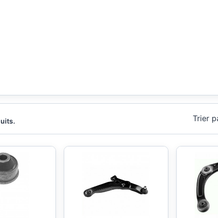
Trier p
duits.