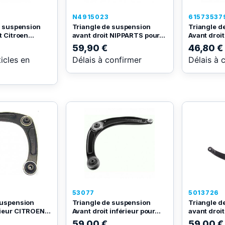
N4915023
61573537
e suspension
Triangle de suspension
Triangle d
 Citroen...
avant droit NIPPARTS pour...
Avant droit 
59,90 €
46,80 €
ticles en
Délais à confirmer
Délais à 
53077
5013726
suspension
Triangle de suspension
Triangle d
ieur CITROEN...
Avant droit inférieur pour...
avant droi
59,00 €
59,00 €