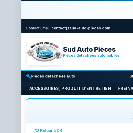
Contact
Email:
contact@sud-auto-pieces.com
Sud Auto Pièces
Pièces détachées automobiles
build
i
Pièces détachées auto
S
ACCESSOIRES, PRODUIT D'ENTRETIEN
FREIN
Retour à C4