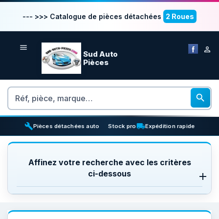
--- >>> Catalogue de pièces détachées
2 Roues


Sud Auto
Pièces
Rechercher

build
inventory_2
local_shipping
Pièces détachées auto
Stock pro
Expédition rapide
Affinez votre recherche avec les critères
ci-dessous