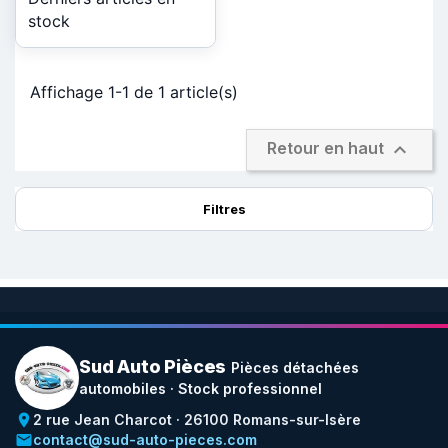
stock
Affichage 1-1 de 1 article(s)

Retour en haut
Filtres
Sud Auto Pièces
Pièces détachées
automobiles · Stock professionnel
place
2 rue Jean Charcot · 26100 Romans-sur-Isère
email
contact@sud-auto-pieces.com