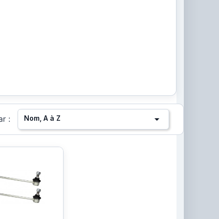

Nom, A à Z
ar :