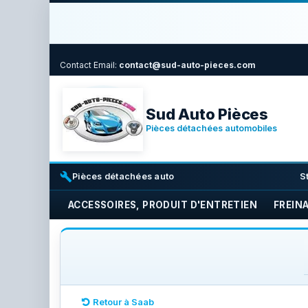
Contact
Email:
contact@sud-auto-pieces.com
Sud Auto Pièces
Pièces détachées automobiles
build
i
Pièces détachées auto
S
ACCESSOIRES, PRODUIT D'ENTRETIEN
FREIN
Retour à Saab