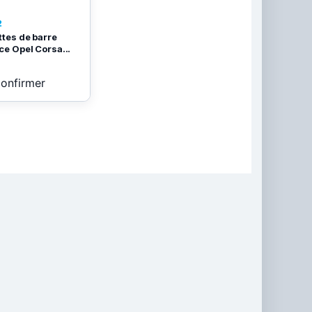
2
ettes de barre
ice Opel Corsa...
confirmer