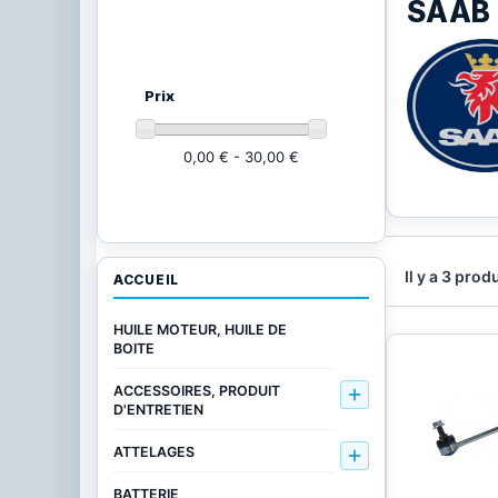
SAAB
Ajustez vos critères
(3 produits)
Prix
0,00 € - 30,00 €
Il y a 3 produ
ACCUEIL
HUILE MOTEUR, HUILE DE
BOITE
ACCESSOIRES, PRODUIT

D'ENTRETIEN
ATTELAGES

BATTERIE