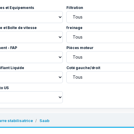
es et Equipements
Filtration
 et Boîte de vitesse
freinage
ent - FAP
Pièces moteur
ifiant Liquide
Coté gauche/droit
to US
arre stabilisatrice
Saab