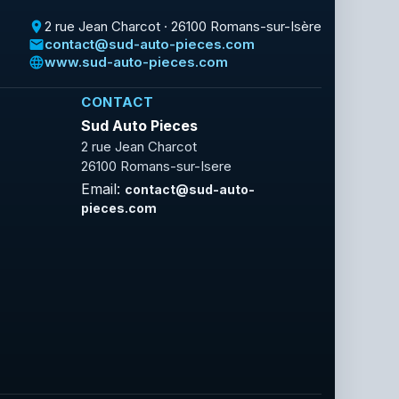
2 rue Jean Charcot · 26100 Romans-sur-Isère
place
contact@sud-auto-pieces.com
email
www.sud-auto-pieces.com
language
CONTACT
Sud Auto Pieces
2 rue Jean Charcot
26100 Romans-sur-Isere
Email:
contact@sud-auto-
pieces.com
Facebook
Rss