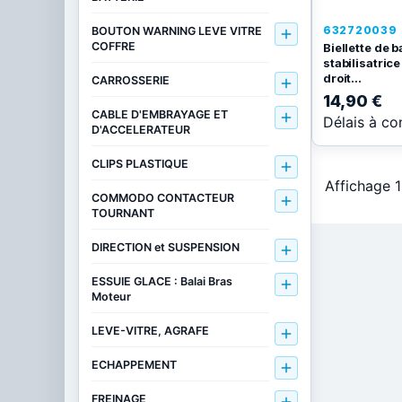
632720039
BOUTON WARNING LEVE VITRE

COFFRE
Biellette de b
stabilisatric
droit...
CARROSSERIE

14,90 €
CABLE D'EMBRAYAGE ET

Délais à co
D'ACCELERATEUR
CLIPS PLASTIQUE

Affichage 1
COMMODO CONTACTEUR

TOURNANT
DIRECTION et SUSPENSION

ESSUIE GLACE : Balai Bras

Moteur
LEVE-VITRE, AGRAFE

ECHAPPEMENT

FREINAGE