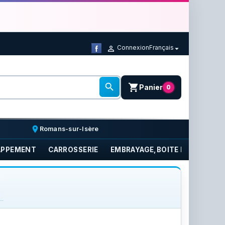
Connexion
Français



shopping_cart
Panier
0
place
Romans-sur-Isère
APPEMENT
CARROSSERIE
EMBRAYAGE,BOITE DE VITESSE