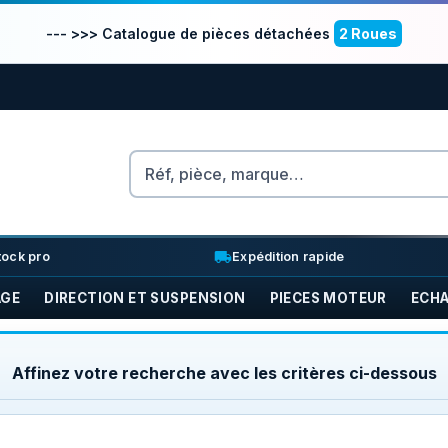
--- >>> Catalogue de pièces détachées
2 Roues
Rechercher
nventory_2
local_shipping
tock pro
Expédition rapide
AGE
DIRECTION ET SUSPENSION
PIECES MOTEUR
ECH
Affinez votre recherche avec les critères ci-dessous