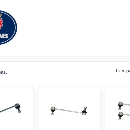
Trier p
its.