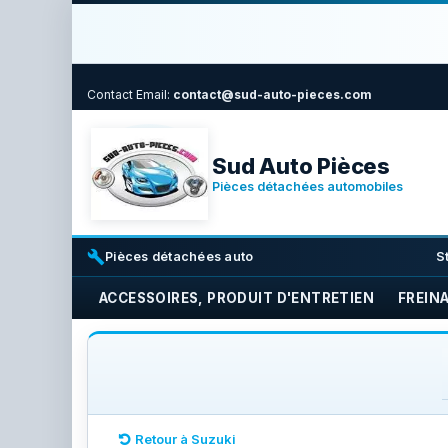
Contact
Email:
contact@sud-auto-pieces.com
Sud Auto Pièces
Pièces détachées automobiles
build
i
Pièces détachées auto
S
ACCESSOIRES, PRODUIT D'ENTRETIEN
FREIN
Retour à Suzuki