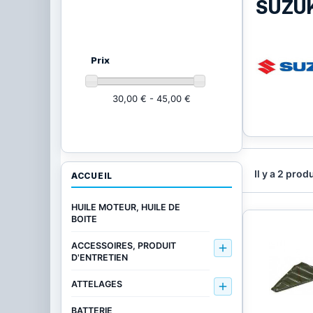
SUZU
Ajustez vos critères
(2 produits)
Prix
30,00 € - 45,00 €
Il y a 2 produ
ACCUEIL
HUILE MOTEUR, HUILE DE
BOITE
ACCESSOIRES, PRODUIT

D'ENTRETIEN
ATTELAGES

BATTERIE