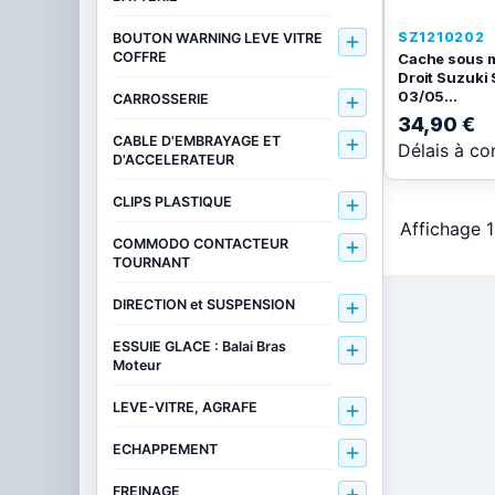
SZ1210202
BOUTON WARNING LEVE VITRE

COFFRE
Cache sous m
Droit Suzuki 
03/05...
CARROSSERIE

34,90 €
CABLE D'EMBRAYAGE ET

Délais à co
D'ACCELERATEUR
CLIPS PLASTIQUE

Affichage 1
COMMODO CONTACTEUR

TOURNANT
DIRECTION et SUSPENSION

ESSUIE GLACE : Balai Bras

Moteur
LEVE-VITRE, AGRAFE

ECHAPPEMENT

FREINAGE