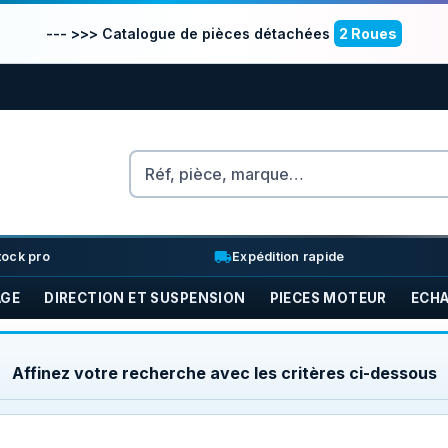
--- >>> Catalogue de pièces détachées
2 Roues
Rechercher
nventory_2
local_shipping
tock pro
Expédition rapide
AGE
DIRECTION ET SUSPENSION
PIECES MOTEUR
ECH
Affinez votre recherche avec les critères ci-dessous