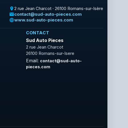
2 rue Jean Charcot · 26100 Romans-sur-Isère
place
contact@sud-auto-pieces.com
email
www.sud-auto-pieces.com
language
CONTACT
Sud Auto Pieces
2 rue Jean Charcot
26100 Romans-sur-Isere
Email:
contact@sud-auto-
pieces.com
Facebook
Rss