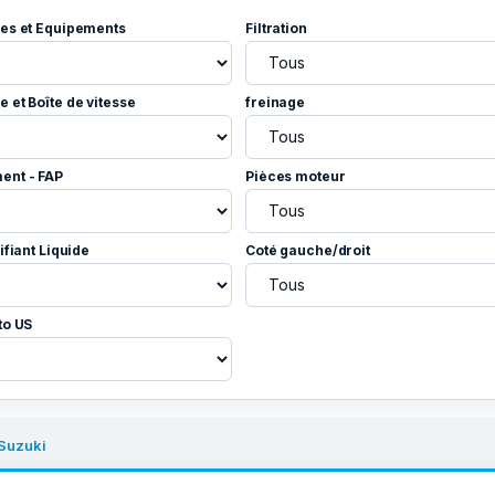
es et Equipements
Filtration
 et Boîte de vitesse
freinage
ent - FAP
Pièces moteur
ifiant Liquide
Coté gauche/droit
to US
Suzuki