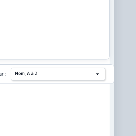

Nom, A à Z
ar :