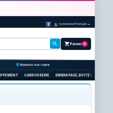
Connexion
Français



shopping_cart
Panier
0
place
Romans-sur-Isère
APPEMENT
CARROSSERIE
EMBRAYAGE,BOITE DE VITESSE