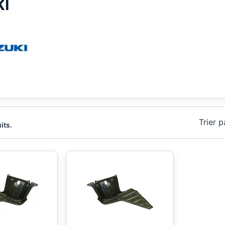
KI
Trier p
its.