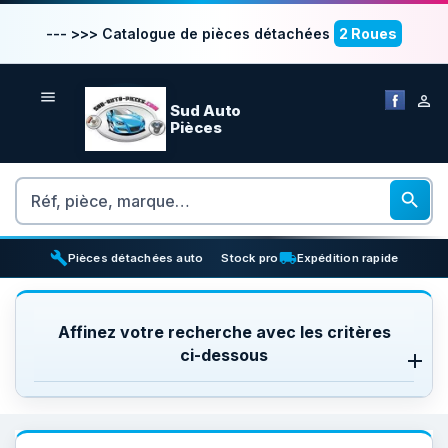
--- >>> Catalogue de pièces détachées
2 Roues


Sud Auto
Pièces
Rechercher

build
inventory_2
local_shipping
Pièces détachées auto
Stock pro
Expédition rapide
Affinez votre recherche avec les critères
ci-dessous