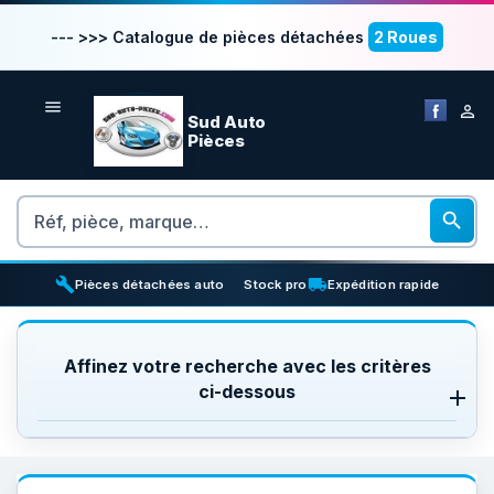
--- >>> Catalogue de pièces détachées
2 Roues


Sud Auto
Pièces
Rechercher

build
inventory_2
local_shipping
Pièces détachées auto
Stock pro
Expédition rapide
Affinez votre recherche avec les critères
ci-dessous