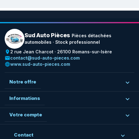
Sud Auto Pièces
Pièces détachées
automobiles · Stock professionnel
place
2 rue Jean Charcot · 26100 Romans-sur-Isère
email
contact@sud-auto-pieces.com
language
www.sud-auto-pieces.com
Notre offre

Informations

Votre compte

Contact
