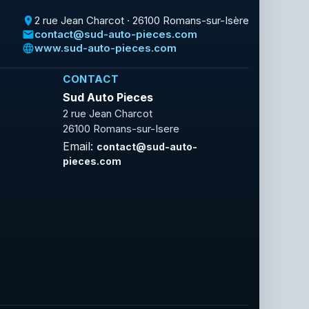
2 rue Jean Charcot · 26100 Romans-sur-Isère
place
contact@sud-auto-pieces.com
email
www.sud-auto-pieces.com
language
CONTACT
Sud Auto Pieces
2 rue Jean Charcot
26100 Romans-sur-Isere
Email:
contact@sud-auto-
pieces.com
Facebook
Rss