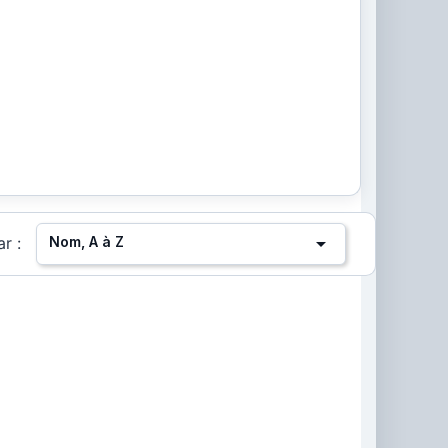

Nom, A à Z
ar :