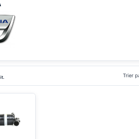
A
Trier p
it.