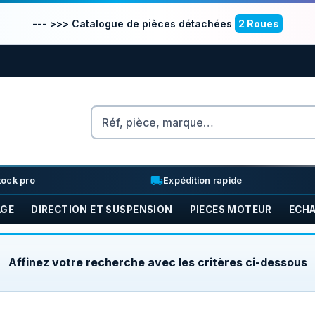
--- >>> Catalogue de pièces détachées
2 Roues
Rechercher
nventory_2
local_shipping
tock pro
Expédition rapide
AGE
DIRECTION ET SUSPENSION
PIECES MOTEUR
ECH
Affinez votre recherche avec les critères ci-dessous