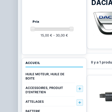
DACI
Ajustez vos critères
(2 produits)
Prix
15,00 € - 30,00 €
Il y a 1 produ
ACCUEIL
HUILE MOTEUR, HUILE DE
BOITE
ACCESSOIRES, PRODUIT

D'ENTRETIEN
ATTELAGES

BATTERIE