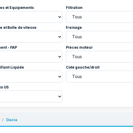
es et Equipements
Filtration
 et Boîte de vitesse
freinage
ent - FAP
Pièces moteur
ifiant Liquide
Coté gauche/droit
to US
Dacia