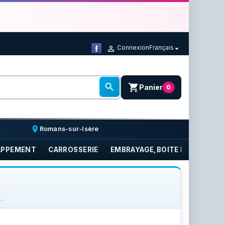
Connexion
Français



shopping_cart
Panier
0
place
Romans-sur-Isère
APPEMENT
CARROSSERIE
EMBRAYAGE,BOITE DE VITESSE