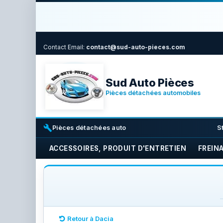
Contact
Email:
contact@sud-auto-pieces.com
Sud Auto Pièces
Pièces détachées automobiles
build
i
Pièces détachées auto
S
ACCESSOIRES, PRODUIT D'ENTRETIEN
FREIN
Retour à Dacia