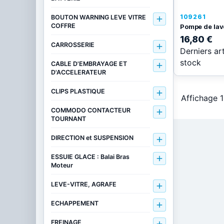
109261
BOUTON WARNING LEVE VITRE

COFFRE
Pompe de lave
16,80 €
CARROSSERIE

Derniers ar
stock
CABLE D'EMBRAYAGE ET

D'ACCELERATEUR
CLIPS PLASTIQUE

Affichage 1
COMMODO CONTACTEUR

TOURNANT
DIRECTION et SUSPENSION

ESSUIE GLACE : Balai Bras

Moteur
LEVE-VITRE, AGRAFE

ECHAPPEMENT

FREINAGE