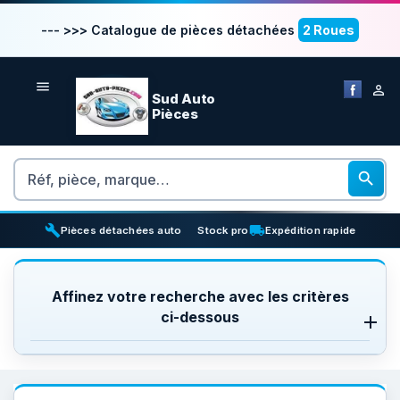
--- >>> Catalogue de pièces détachées
2 Roues


Sud Auto
Pièces
Rechercher

build
inventory_2
local_shipping
Pièces détachées auto
Stock pro
Expédition rapide
Affinez votre recherche avec les critères
ci-dessous