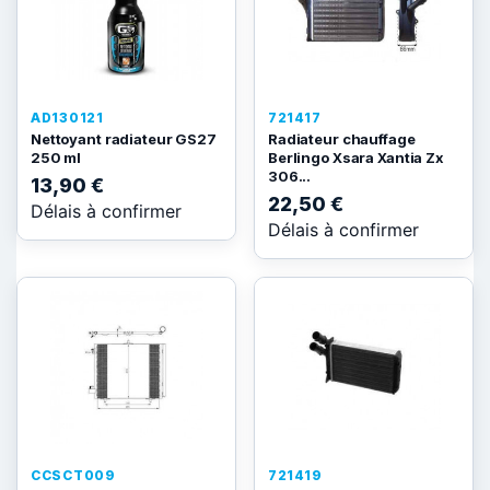
AD130121
721417
Nettoyant radiateur GS27
Radiateur chauffage
250 ml
Berlingo Xsara Xantia Zx
306...
13,90 €
22,50 €
Délais à confirmer
Délais à confirmer
CCSCT009
721419