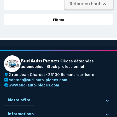

Retour en haut
Filtres
Sud Auto Pièces
Pièces détachées
automobiles · Stock professionnel
place
2 rue Jean Charcot · 26100 Romans-sur-Isère
email
contact@sud-auto-pieces.com
language
www.sud-auto-pieces.com
Notre offre

Informations
