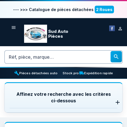
--- >>> Catalogue de pièces détachées
2 Roues


Sud Auto
Pièces
Rechercher

build
inventory_2
local_shipping
Pièces détachées auto
Stock pro
Expédition rapide
Affinez votre recherche avec les critères
ci-dessous