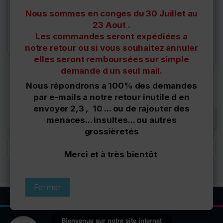
Lève-vitre electrique
Mécanisme de lève-vitre
avant gauche pour Nissan
elactrique avant gauche
Nous sommes en conges du 30 Juillet au
Juke...
pour...
23 Aout .
100,00 €
68,00 €
Les commandes seront expédiées a
Délais à confirmer
Sur commande : 48
notre retour ou si vous souhaitez annuler
heures
elles seront remboursées sur simple
demande d un seul mail.
Nous répondrons a 100% des demandes
Affichage 1-2 de 2 article(s)
par e-mails a notre retour inutile d en
envoyer 2,3 , 10 ... ou de rajouter des

Retour en haut
menaces... insultes... ou autres
grossièretés
Filtres
Merci et à très bientôt
Fermer
Bienvenue sur notre site internet