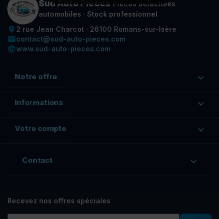
Sud Auto Pièces
Pièces détachées
automobiles · Stock professionnel
place
2 rue Jean Charcot · 26100 Romans-sur-Isère
email
contact@sud-auto-pieces.com
language
www.sud-auto-pieces.com
Notre offre

Informations

Votre compte

Contact

Recevez nos offres spéciales