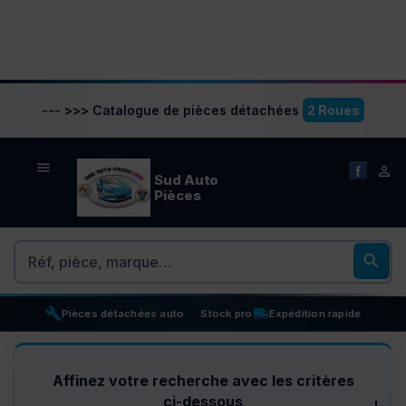
--- >>> Catalogue de pièces détachées
2 Roues


Sud Auto
Pièces
Rechercher

build
inventory_2
local_shipping
Pièces détachées auto
Stock pro
Expédition rapide
Affinez votre recherche avec les critères
ci-dessous