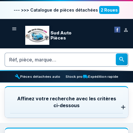
--- >>> Catalogue de pièces détachées
2 Roues


Sud Auto
Pièces
Rechercher

build
inventory_2
local_shipping
Pièces détachées auto
Stock pro
Expédition rapide
Affinez votre recherche avec les critères
ci-dessous