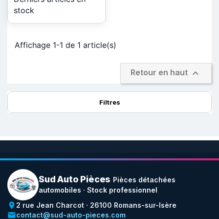
stock
Affichage 1-1 de 1 article(s)

Retour en haut
Filtres
Sud Auto Pièces
Pièces détachées
automobiles · Stock professionnel
place
2 rue Jean Charcot · 26100 Romans-sur-Isère
email
contact@sud-auto-pieces.com