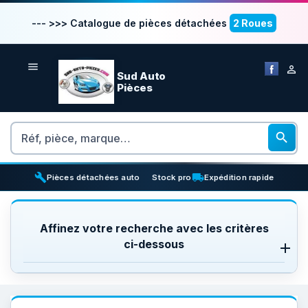
--- >>> Catalogue de pièces détachées
2 Roues


Sud Auto
Pièces
Rechercher

build
inventory_2
local_shipping
Pièces détachées auto
Stock pro
Expédition rapide
Affinez votre recherche avec les critères
ci-dessous