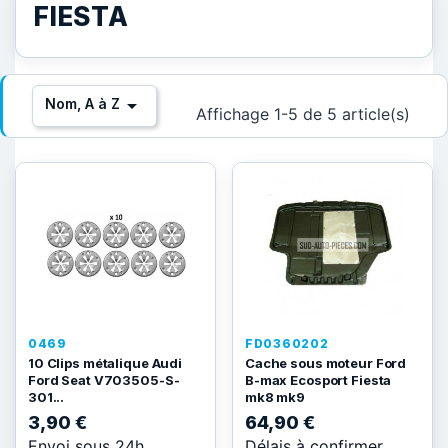
FIESTA

Nom, A à Z
Affichage 1-5 de 5 article(s)
0469
FD0360202
10 Clips métalique Audi
Cache sous moteur Ford
Ford Seat V703505-S-
B-max Ecosport Fiesta
301...
mk8 mk9
3,90 €
64,90 €
Envoi sous 24h
Délais à confirmer