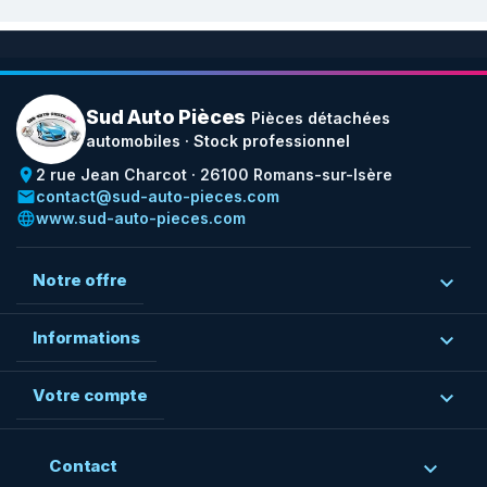
Sud Auto Pièces
Pièces détachées
automobiles · Stock professionnel
place
2 rue Jean Charcot · 26100 Romans-sur-Isère
email
contact@sud-auto-pieces.com
language
www.sud-auto-pieces.com
Notre offre

Informations

Votre compte

Contact
