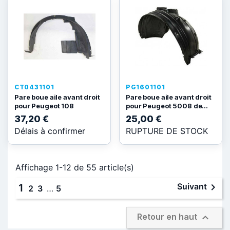
CT0431101
PG1601101
Pare boue aile avant droit
Pare boue aile avant droit
pour Peugeot 108
pour Peugeot 5008 de...
37,20 €
25,00 €
Délais à confirmer
RUPTURE DE STOCK
Affichage 1-12 de 55 article(s)

Suivant
1
2
3
…
5

Retour en haut