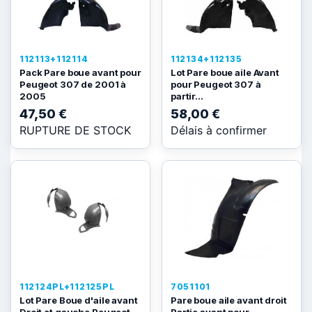
112113+112114
112134+112135
Pack Pare boue avant pour
Lot Pare boue aile Avant
Peugeot 307 de 2001 à
pour Peugeot 307 à
2005
partir...
47,50 €
58,00 €
RUPTURE DE STOCK
Délais à confirmer
112124PL+112125PL
7051101
Lot Pare Boue d'aile avant
Pare boue aile avant droit