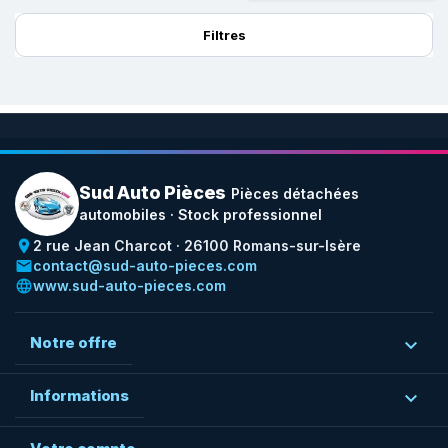
Filtres
Sud Auto Pièces
Pièces détachées
automobiles · Stock professionnel
place
2 rue Jean Charcot · 26100 Romans-sur-Isère
email
contact@sud-auto-pieces.com
language
www.sud-auto-pieces.com
Notre offre

Informations
