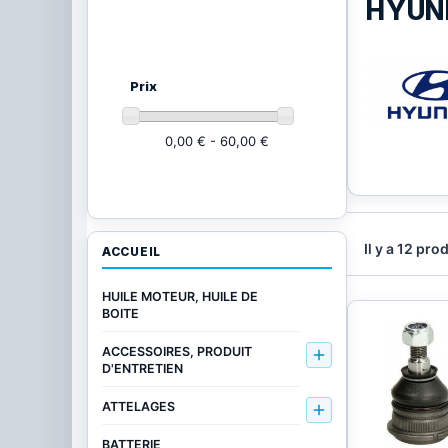
HYUN
Ajustez vos critères
(12 produits)
Prix
0,00 € - 60,00 €
Il y a 12 pro
ACCUEIL
HUILE MOTEUR, HUILE DE
BOITE
ACCESSOIRES, PRODUIT

D'ENTRETIEN
ATTELAGES

BATTERIE