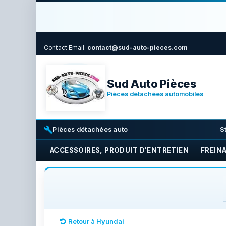
Contact
Email:
contact@sud-auto-pieces.com
Sud Auto Pièces
Pièces détachées automobiles
build
i
Pièces détachées auto
S
ACCESSOIRES, PRODUIT D'ENTRETIEN
FREIN
Retour à Hyundai