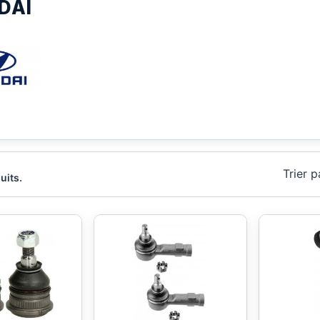
DAI
Trier p
duits.