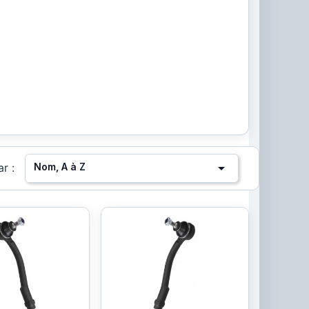

Nom, A à Z
ar :