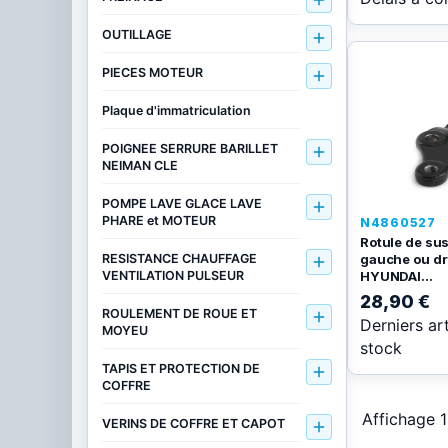

OUTILLAGE

PIECES MOTEUR

Plaque d'immatriculation
POIGNEE SERRURE BARILLET

NEIMAN CLE
POMPE LAVE GLACE LAVE

PHARE et MOTEUR
N4860527
Rotule de su
gauche ou dr
RESISTANCE CHAUFFAGE

HYUNDAI...
VENTILATION PULSEUR
28,90 €
ROULEMENT DE ROUE ET

Derniers ar
MOYEU
stock
TAPIS ET PROTECTION DE

COFFRE
Affichage 1
VERINS DE COFFRE ET CAPOT
