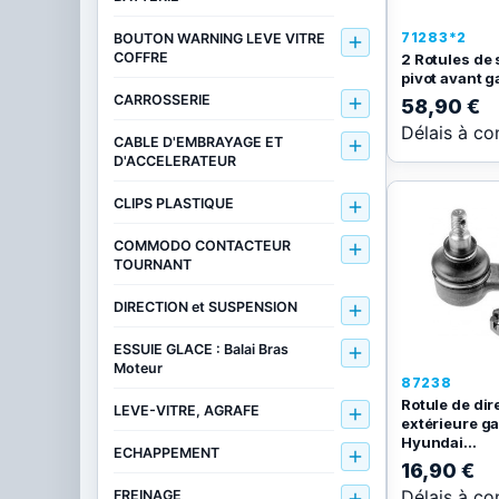
71283*2
BOUTON WARNING LEVE VITRE

COFFRE
2 Rotules de
pivot avant g
CARROSSERIE

58,90 €
Délais à co
CABLE D'EMBRAYAGE ET

D'ACCELERATEUR
CLIPS PLASTIQUE

COMMODO CONTACTEUR

TOURNANT
DIRECTION et SUSPENSION

ESSUIE GLACE : Balai Bras

Moteur
87238
Rotule de dir
LEVE-VITRE, AGRAFE

extérieure g
Hyundai...
ECHAPPEMENT

16,90 €
Délais à co
FREINAGE