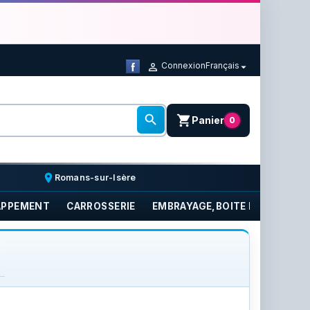
Connexion
Français



shopping_cart
Panier
0
place
Romans-sur-Isère
APPEMENT
CARROSSERIE
EMBRAYAGE,BOITE DE VITESSE