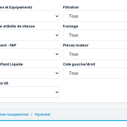
es et Equipements
Filtration
 et Boîte de vitesse
freinage
ent - FAP
Pièces moteur
ifiant Liquide
Coté gauche/droit
to US
tion suspension
Hyundai