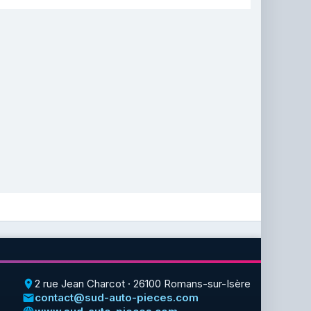
2 rue Jean Charcot · 26100 Romans-sur-Isère
place
contact@sud-auto-pieces.com
email