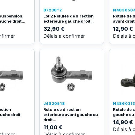
87238*2
N483050
 suspension,
Lot 2 Rotules de direction
Rotule de d
auche droit...
extérieure gauche droit...
avant droit
32,90 €
12,90 €
nfirmer
Délais à confirmer
Délais à 
J4820518
N486031
ection
Rotule de direction
Rotule de 
auche droit
exterieure avant gauche ou
gauche ou 
droit...
14,90 €
11,00 €
Délais à 
nfirmer
Délais à confirmer