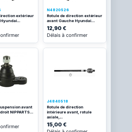
4
N4820526
irection extérieur
Rotule de direction extérieur
 Hyundai...
avant Gauche Hyundai...
12,90 €
confirmer
Délais à confirmer
3
J4840518
suspension avant
Rotule de direction
droit NIPPARTS...
intérieure avant, rotule
axiale,...
15,00 €
confirmer
Délais à confirmer