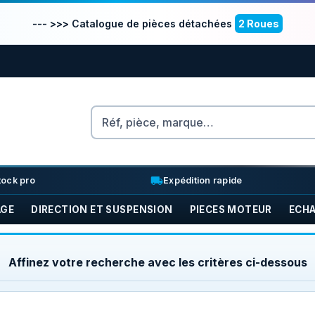
--- >>> Catalogue de pièces détachées
2 Roues
Rechercher
nventory_2
local_shipping
tock pro
Expédition rapide
AGE
DIRECTION ET SUSPENSION
PIECES MOTEUR
ECH
Affinez votre recherche avec les critères ci-dessous