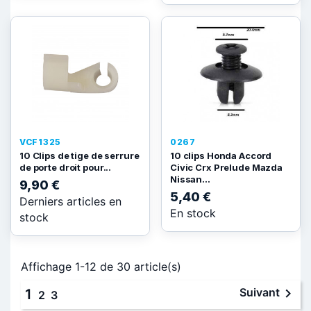
VCF1325
0267
10 Clips de tige de serrure
10 clips Honda Accord
de porte droit pour...
Civic Crx Prelude Mazda
Nissan...
9,90 €
5,40 €
Derniers articles en
En stock
stock
Affichage 1-12 de 30 article(s)

Suivant
1
2
3