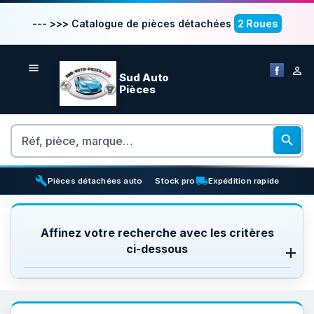
--- >>> Catalogue de pièces détachées
2 Roues


Sud Auto
Pièces
Rechercher

build
inventory_2
local_shipping
Pièces détachées auto
Stock pro
Expédition rapide
Affinez votre recherche avec les critères
ci-dessous