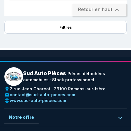

Retour en haut
Filtres
Sud Auto Pièces
Pièces détachées
automobiles · Stock professionnel
place
2 rue Jean Charcot · 26100 Romans-sur-Isère
email
contact@sud-auto-pieces.com
language
www.sud-auto-pieces.com
Notre offre
