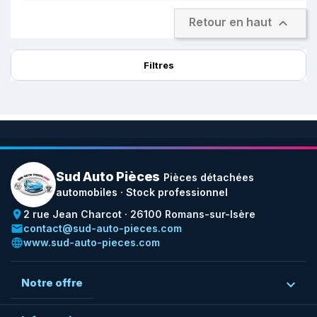

Retour en haut
Filtres
Sud Auto Pièces
Pièces détachées
automobiles · Stock professionnel
place
2 rue Jean Charcot · 26100 Romans-sur-Isère
email
contact@sud-auto-pieces.com
language
www.sud-auto-pieces.com
Notre offre
