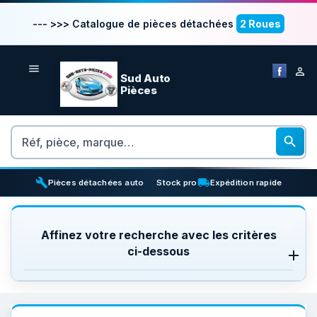
--- >>> Catalogue de pièces détachées
2 Roues


Sud Auto
Pièces
Rechercher

build
inventory_2
local_shipping
Pièces détachées auto
Stock pro
Expédition rapide
Affinez votre recherche avec les critères
ci-dessous