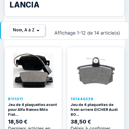
LANCIA

Nom, A à Z
Affichage 1-12 de 14 article(s)
B111311
101440239
Jeu de 4 plaquettes avant
Jeu de 4 plaquettes de
pour Alfa Romeo Mito
frein arriere EICHER Audi
Fiat...
80...
18,50 €
38,50 €
Derniers articles en
Délais à confirmer