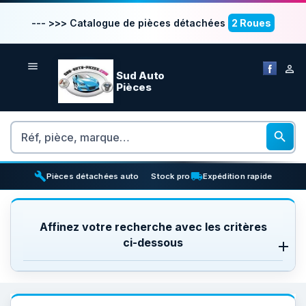
--- >>> Catalogue de pièces détachées
2 Roues


Sud Auto
Pièces
Rechercher

build
inventory_2
local_shipping
Pièces détachées auto
Stock pro
Expédition rapide
Affinez votre recherche avec les critères
ci-dessous